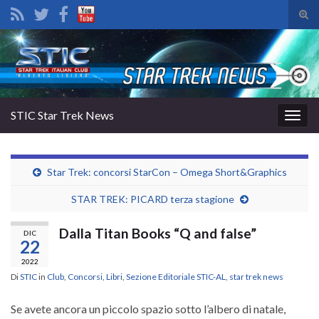
Atti
il
Search for:
mod
di
rice
STIC Star Trek News
Attiv
la
navig
Star Trek: concorsi StarCon – Omega Short&Graphics
STAR TREK: PICARD terza stagione
Dalla Titan Books “Q and false”
DIC
22
2022
Di
STIC
in
Club
,
Concorsi
,
Libri
,
Sezione Editoriale STIC-AL
,
star trek news
Se avete ancora un piccolo spazio sotto l’albero di natale,