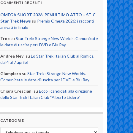
COMMENTI RECENTI
OMEGA SHORT 2026: PENULTIMO ATTO – STIC
Star Trek News
su
Premio Omega 2026: i racconti
arrivati in finale
Troc
su
Star Trek: Strange New Worlds. Comunicate
le date di uscita per i DVD e Blu Ray.
Andrea Nevi
su
Lo Star Trek Italian Club al Romics,
dal 4 al 7 aprile!
Giampiero
su
Star Trek: Strange New Worlds.
Comunicate le date di uscita per i DVD e Blu Ray.
Chiara Cresciani
su
Ecco i candidati alla direzione
dello Star Trek Italian Club “Alberto Lisiero”
CATEGORIE
Categorie