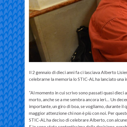
Il 2 gennaio di dieci anni fa ci lasciava Alberto Lisi
celebrarne la memoria lo STIC-AL ha lanciato una iniz
“Al momento in cui scrivo sono passati quasi dieci a
morto, anche se a me sembra ancora ieri… Un decen
importante, un giro di boa, se vogliamo, durante il
maggior attenzione chi non è più con noi. Per quest
STIC-AL ha deciso di celebrare Alberto, con alcune 
E io sono stata contentissima della decisione, per