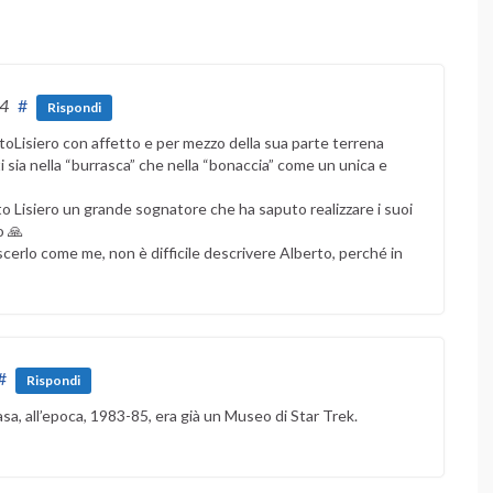
14
#
Rispondi
toLisiero con affetto e per mezzo della sua parte terrena
i sia nella “burrasca” che nella “bonaccia” come un unica e
o Lisiero un grande sognatore che ha saputo realizzare i suoi
o 🙏
scerlo come me, non è difficile descrivere Alberto, perché in
#
Rispondi
asa, all’epoca, 1983-85, era già un Museo di Star Trek.