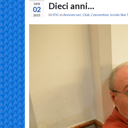
Dieci anni…
GEN
02
Di
STIC
in
Anniversari
,
Club
,
Convention
,
Inside Star
2023