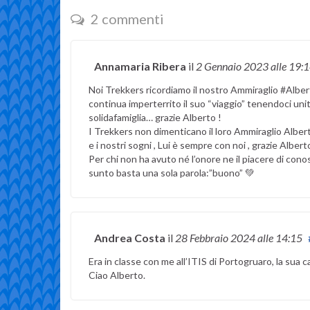
2 commenti
Annamaria Ribera
il
2 Gennaio 2023
alle 19:
Noi Trekkers ricordiamo il nostro Ammiraglio #Alber
continua imperterrito il suo “viaggio” tenendoci unit
solidafamiglia… grazie Alberto !
I Trekkers non dimenticano il loro Ammiraglio Albert
e i nostri sogni , Lui è sempre con noi , grazie Albert
Per chi non ha avuto né l’onore ne il piacere di cono
sunto basta una sola parola:”buono” 💚
Andrea Costa
il
28 Febbraio 2024
alle 14:15
Era in classe con me all’ITIS di Portogruaro, la sua c
Ciao Alberto.