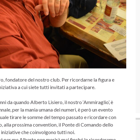
ero, fondatore del nostro club. Per ricordarne la figura e
iativa a cui siete tutti invitati a partecipare.
nni da quando Alberto Lisiero, il nostro ‘Ammiraglio’, è
nale, per la mania umana dei numeri, è però un evento
 quale tirare le somme del tempo passato e ricordare con
o, alla prossima convention, il Ponte di Comando dello
iniziative che coinvolgono tutti noi.
ché per me Alberto non morirà mai finché lo ricorderemo.