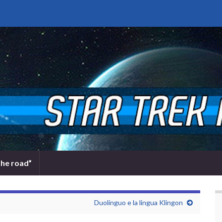
the road”
Duolinguo e la lingua Klingon