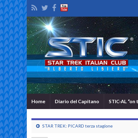
Home
Diario del Capitano
STIC-AL “on 
STAR TREK: PICARD terza stagione