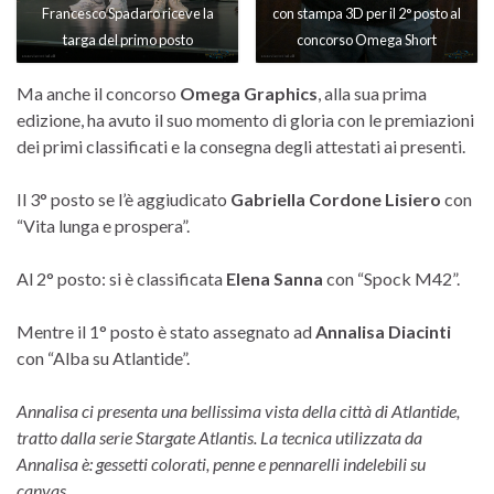
Francesco Spadaro riceve la
con stampa 3D per il 2° posto al
targa del primo posto
concorso Omega Short
Ma anche il concorso
Omega Graphics
, alla sua prima
edizione, ha avuto il suo momento di gloria con le premiazioni
dei primi classificati e la consegna degli attestati ai presenti.
Il 3° posto se l’è aggiudicato
Gabriella Cordone Lisiero
con
“Vita lunga e prospera”.
Al 2° posto: si è classificata
Elena Sanna
con “Spock M42”.
Mentre il 1° posto è stato assegnato ad
Annalisa Diacinti
con “Alba su Atlantide”.
Annalisa ci presenta una bellissima vista della città di Atlantide,
tratto dalla serie Stargate Atlantis. La tecnica utilizzata da
Annalisa è:
gessetti colorati, penne e pennarelli indelebili
su
canvas.