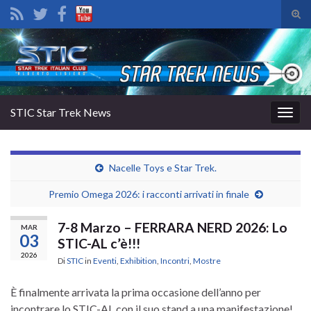
Atti
il
Search for:
mod
di
rice
STIC Star Trek News
Attiv
la
navig
Nacelle Toys e Star Trek.
Premio Omega 2026: i racconti arrivati in finale
7-8 Marzo – FERRARA NERD 2026: Lo
MAR
03
STIC-AL c’è!!!
2026
Di
STIC
in
Eventi
,
Exhibition
,
Incontri
,
Mostre
È finalmente arrivata la prima occasione dell’anno per
incontrare lo STIC-AL con il suo stand a una manifestazione!