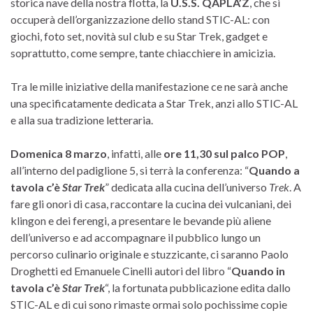
storica nave della nostra flotta, la
U.S.S. QAPLA’Z
, che si
occuperà dell’organizzazione dello stand STIC-AL: con
giochi, foto set, novità sul club e su Star Trek, gadget e
soprattutto, come sempre, tante chiacchiere in amicizia.
Tra le mille iniziative della manifestazione ce ne sarà anche
una specificatamente dedicata a Star Trek, anzi allo STIC-AL
e alla sua tradizione letteraria.
Domenica 8 marzo
, infatti, alle
ore 11,30 sul palco POP
,
all’interno del padiglione 5, si terrà la conferenza: “
Quando a
tavola c’è
Star Trek
” dedicata alla cucina dell’universo
Trek
. A
fare gli onori di casa, raccontare la cucina dei vulcaniani, dei
klingon e dei ferengi, a presentare le bevande più aliene
dell’universo e ad accompagnare il pubblico lungo un
percorso culinario originale e stuzzicante, ci saranno Paolo
Droghetti ed Emanuele Cinelli autori del libro “
Quando in
tavola c’è
Star Trek
“, la fortunata pubblicazione edita dallo
STIC-AL e di cui sono rimaste ormai solo pochissime copie