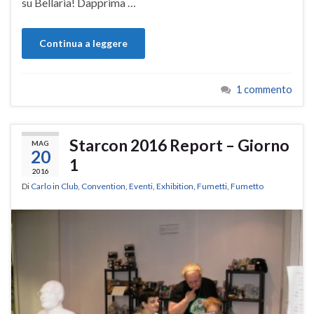
su Bellaria! Dapprima …
Continua a leggere
1 commento
Starcon 2016 Report – Giorno
MAG
20
1
2016
Di
Carlo
in
Club
,
Convention
,
Eventi
,
Exhibition
,
Fumetti
,
Fumetto