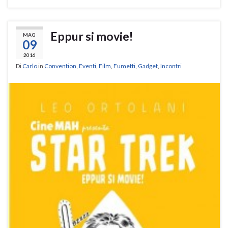
Eppur si movie!
MAG
09
2016
Di
Carlo
in
Convention
,
Eventi
,
Film
,
Fumetti
,
Gadget
,
Incontri