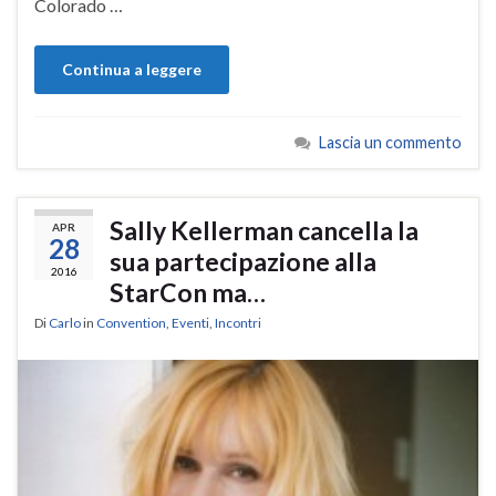
Colorado …
Continua a leggere
Lascia un commento
Sally Kellerman cancella la
APR
28
sua partecipazione alla
2016
StarCon ma…
Di
Carlo
in
Convention
,
Eventi
,
Incontri