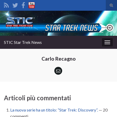
Atti
il
Search for:
mod
di
rice
STIC Star Trek News
Attiv
la
navig
Carlo Recagno
Articoli più commentati
La nuova serie ha un titolo: “Star Trek: Discovery”.
— 20
commenti