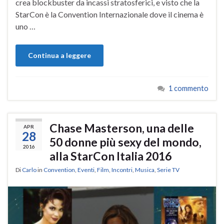
crea blockbuster da incassi stratosferici, e visto che la
StarCon è la Convention Internazionale dove il cinema è
uno …
Continua a leggere
1 commento
Chase Masterson, una delle
APR
28
50 donne più sexy del mondo,
2016
alla StarCon Italia 2016
Di
Carlo
in
Convention
,
Eventi
,
Film
,
Incontri
,
Musica
,
Serie TV