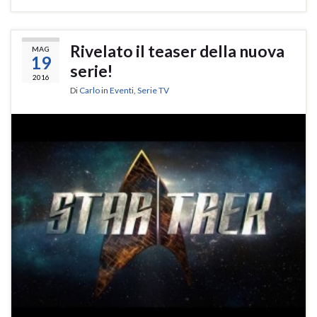
Rivelato il teaser della nuova
MAG
19
serie!
2016
Di
Carlo
in
Eventi
,
Serie TV