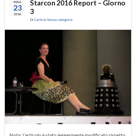
Starcon 2016 Report – Giorno
MAG
23
3
2016
Di
Carlo
in
Senza categoria
Nota: L’articolo è stato leggermente modificato rispetto