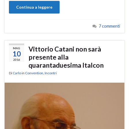
Continua a leggere
7 commenti
Vittorio Catani non sarà
MAG
10
presente alla
2016
quarantaduesima Italcon
Di
Carlo
in
Convention
,
Incontri