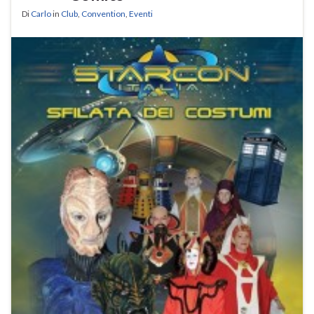
Di
Carlo
in
Club
,
Convention
,
Eventi