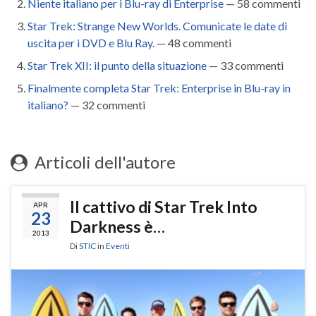
Niente italiano per i Blu-ray di Enterprise
— 58 commenti
Star Trek: Strange New Worlds. Comunicate le date di
uscita per i DVD e Blu Ray.
— 48 commenti
Star Trek XII: il punto della situazione
— 33 commenti
Finalmente completa Star Trek: Enterprise in Blu-ray in
italiano?
— 32 commenti
Articoli dell'autore
Il cattivo di Star Trek Into
APR
23
Darkness è…
2013
Di
STIC
in
Eventi