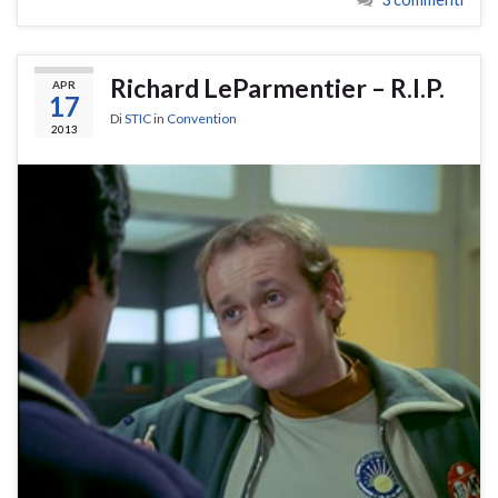
Richard LeParmentier – R.I.P.
APR
17
Di
STIC
in
Convention
2013