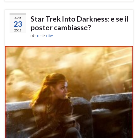
Star Trek Into Darkness: e se il
APR
23
poster cambiasse?
2013
Di
STIC
in
Film