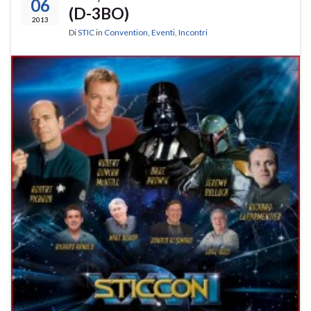
06
(D-3BO)
2013
Di
STIC
in
Convention
,
Eventi
,
Incontri