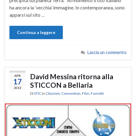
precipita sul pianeta Terra. Al momento il sito italiano
ha ancora la ‘vecchia’ immagine. In contemporanea, sono
apparsi sul sito …
Continua a leggere
Lascia un commento
David Messina ritorna alla
APR
17
STICCON a Bellaria
2013
Di
STIC
in
Citazioni
,
Convention
,
Film
,
Fumetti