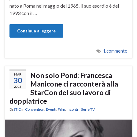
nato a Roma nel maggio del 1965. Il suo esordio è del
1993 con il …
Continua a leggere
1 commento
Non solo Pond: Francesca
MAR
30
Manicone ci racconterà alla
2015
StarCon del suo lavoro di
doppiatrice
Di
STIC
in
Convention
,
Eventi
,
Film
,
Incontri
,
Serie TV