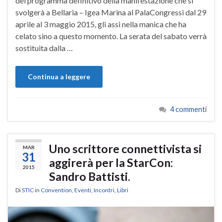
del programma definitivo della manifestazione che si
svolgerà a Bellaria – Igea Marina al PalaCongressi dal 29
aprile al 3 maggio 2015, gli assi nella manica che ha
celato sino a questo momento. La serata del sabato verrà
sostituita dalla …
Continua a leggere
4 commenti
Uno scrittore connettivista si
MAR
31
aggirerà per la StarCon:
2015
Sandro Battisti.
Di
STIC
in
Convention
,
Eventi
,
Incontri
,
Libri