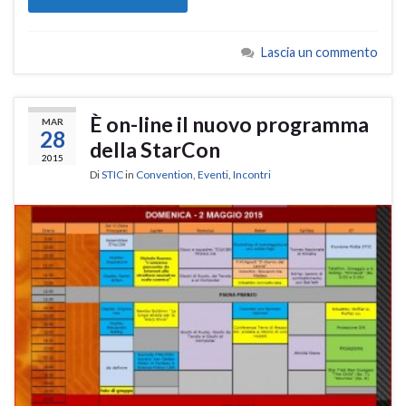
Lascia un commento
È on-line il nuovo programma
MAR
28
della StarCon
2015
Di
STIC
in
Convention
,
Eventi
,
Incontri