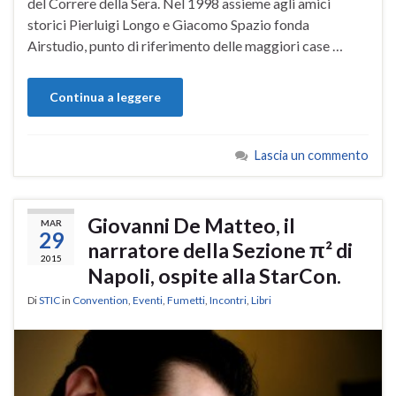
del Correre della Sera. Nel 1998 assieme agli amici
storici Pierluigi Longo e Giacomo Spazio fonda
Airstudio, punto di riferimento delle maggiori case …
Continua a leggere
Lascia un commento
Giovanni De Matteo, il
MAR
29
narratore della Sezione π² di
2015
Napoli, ospite alla StarCon.
Di
STIC
in
Convention
,
Eventi
,
Fumetti
,
Incontri
,
Libri