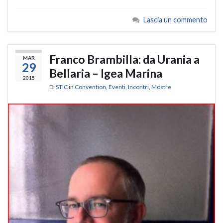
Lascia un commento
Franco Brambilla: da Urania a
MAR
29
Bellaria – Igea Marina
2015
Di
STIC
in
Convention
,
Eventi
,
Incontri
,
Mostre