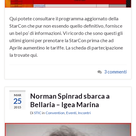
Qui potete consultare il programma aggiornato della
StarCon che pur non essendo quello definitivo, fornisce
un bel po’ di informazioni. Vi ricordo che sono questi gli
ultimi giorni per prenotare la StarCon prima che ad
Aprile aumentino le tariffe. La scheda di partecipazione
la trovate qui.
3 commenti
Norman Spinrad sbarca a
MAR
25
Bellaria – Igea Marina
2015
Di
STIC
in
Convention
,
Eventi
,
Incontri