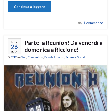
Continua a leggere
1 commento
Parte la Reunion! Da venerdì a
NOV
26
domenica a Riccione!
2014
Di
STIC
in
Club
,
Convention
,
Eventi
,
Incontri
,
Scienza
,
Social