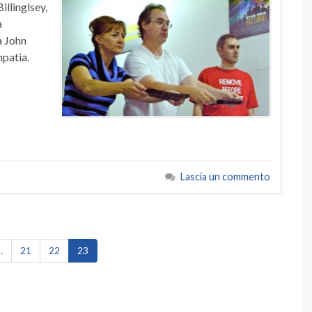
illinglsey,
a
a John
mpatia.
Lascia un commento
…
21
22
23