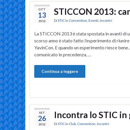
STICCON 2013: cam
OTT
13
Di
STIC
in
Convention
,
Eventi
,
Incontri
2012
La STICCON 2013 è stata spostata in avanti di u
scorso anno è stato fatto l’esperimento di riunire
YavinCon. E quando un esperimento riesce bene…
comunicato in precedenza, …
Continua a leggere
Incontra lo STIC in g
SET
26
Di
STIC
in
Club
,
Convention
,
Incontri
2012