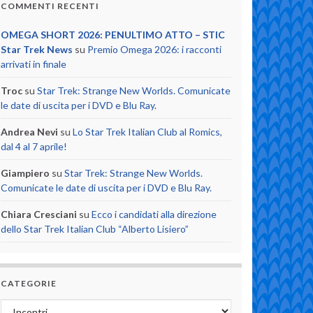
COMMENTI RECENTI
OMEGA SHORT 2026: PENULTIMO ATTO – STIC
Star Trek News
su
Premio Omega 2026: i racconti
arrivati in finale
Troc
su
Star Trek: Strange New Worlds. Comunicate
le date di uscita per i DVD e Blu Ray.
Andrea Nevi
su
Lo Star Trek Italian Club al Romics,
dal 4 al 7 aprile!
Giampiero
su
Star Trek: Strange New Worlds.
Comunicate le date di uscita per i DVD e Blu Ray.
Chiara Cresciani
su
Ecco i candidati alla direzione
dello Star Trek Italian Club “Alberto Lisiero”
CATEGORIE
Categorie