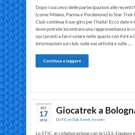
Dopo i successi delle partecipazioni alle recenti 
(come Milano, Parma e Pordenone) lo Star Trek I
Club continua il suo giro per l’Italia! Ecco date e 
dove potrete incontrare una rappresentanza in c
soci pronti a farvi volare nello spazio con Kirk e 
informazioni sul club, sulle sue attività e sulle …
Continua a leggere
Giocatrek a Bologn
SET
17
Di
STIC
in
Club
,
Eventi
,
Incontri
2012
Lo STIC, in collaborazione con la U.S.S. Equinox 