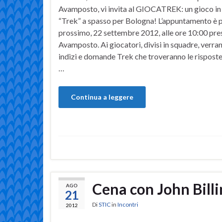
Avamposto, vi invita al GIOCATREK: un gioco in 
“Trek” a spasso per Bologna! L’appuntamento è 
prossimo, 22 settembre 2012, alle ore 10:00 pr
Avamposto. Ai giocatori, divisi in squadre, verran
indizi e domande Trek che troveranno le risposte 
…
Continua a leggere
Cena con John Billi
AGO
21
Di
STIC
in
Incontri
2012