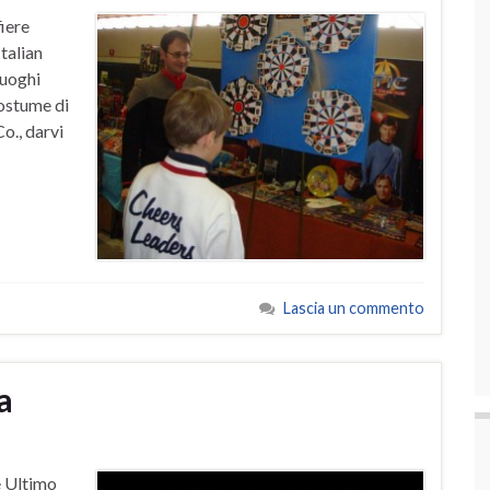
fiere
talian
luoghi
ostume di
Co., darvi
Lascia un commento
a
e Ultimo