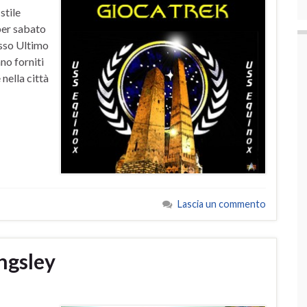
stile
per sabato
esso Ultimo
no forniti
nella città
Lascia un commento
ngsley