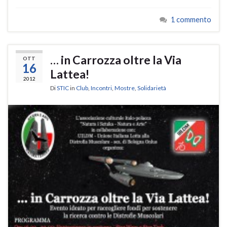
1 commento
… in Carrozza oltre la Via
OTT
16
Lattea!
2012
Di
STIC
in
Club
,
Incontri
,
Mostre
,
Solidarietà