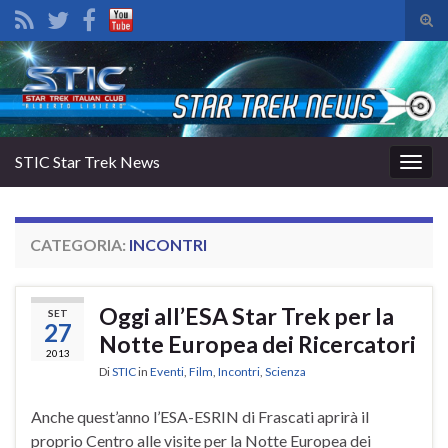
Atti
il
Search for:
mod
di
rice
STIC Star Trek News
Attiv
la
navig
CATEGORIA:
INCONTRI
Oggi all’ESA Star Trek per la
SET
27
Notte Europea dei Ricercatori
2013
Di
STIC
in
Eventi
,
Film
,
Incontri
,
Scienza
Anche quest’anno l’ESA-ESRIN di Frascati aprirà il
proprio Centro alle visite per la Notte Europea dei