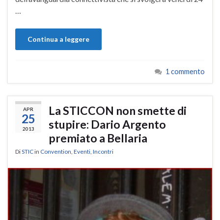
…
Continua a leggere
1 commento
La STICCON non smette di
APR
25
stupire: Dario Argento
2013
premiato a Bellaria
Di
STIC
in
Convention
,
Eventi
,
Incontri