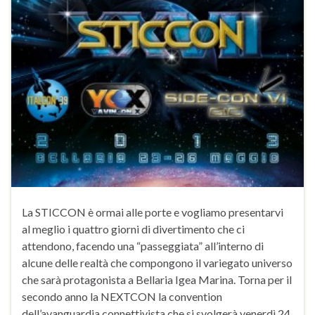
La STICCON è ormai alle porte e vogliamo presentarvi
al meglio i quattro giorni di divertimento che ci
attendono, facendo una “passeggiata” all’interno di
alcune delle realtà che compongono il variegato universo
che sarà protagonista a Bellaria Igea Marina. Torna per il
secondo anno la NEXTCON la convention
dell’avanguardia connettivista che si svolgerà venerdì 24