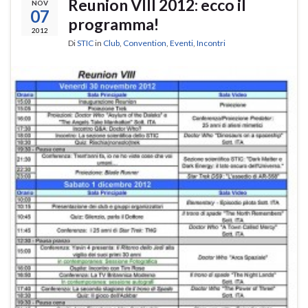
Reunion VIII 2012: ecco il
NOV
07
programma!
2012
Di
STIC
in
Club
,
Convention
,
Eventi
,
Incontri