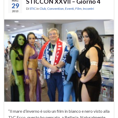
STICCON XXVII – Giorno 4
MAG
29
Di
STIC
in
Club
,
Convention
,
Eventi
,
Film
,
Incontri
2013
“Il mare d’inverno è solo un film in bianco e nero visto alla
TV”. Ecco, questo ho pensato, a Bellaria. Naturalmente