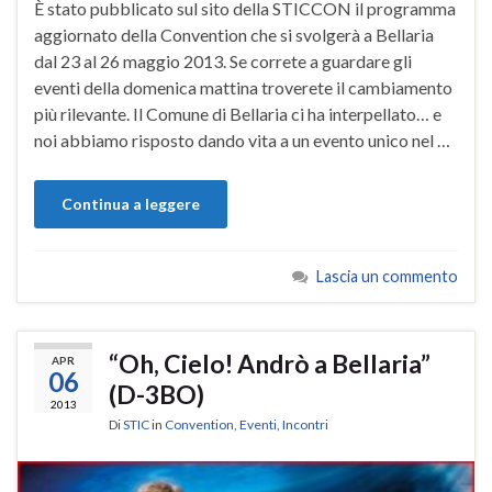
È stato pubblicato sul sito della STICCON il programma
aggiornato della Convention che si svolgerà a Bellaria
dal 23 al 26 maggio 2013. Se correte a guardare gli
eventi della domenica mattina troverete il cambiamento
più rilevante. Il Comune di Bellaria ci ha interpellato… e
noi abbiamo risposto dando vita a un evento unico nel …
Continua a leggere
Lascia un commento
“Oh, Cielo! Andrò a Bellaria”
APR
06
(D-3BO)
2013
Di
STIC
in
Convention
,
Eventi
,
Incontri