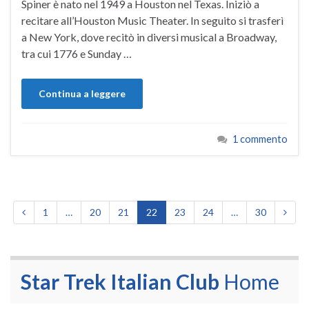
Spiner è nato nel 1949 a Houston nel Texas. Iniziò a
recitare all’Houston Music Theater. In seguito si trasferì
a New York, dove recitò in diversi musical a Broadway,
tra cui 1776 e Sunday …
Continua a leggere
1 commento
1
…
20
21
22
23
24
…
30
Star Trek Italian Club
Home