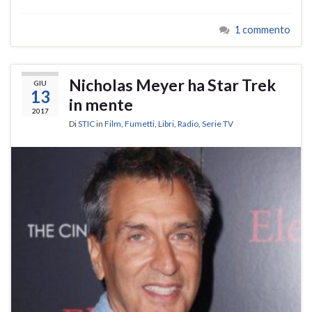
1 commento
Nicholas Meyer ha Star Trek
GIU
13
in mente
2017
Di
STIC
in
Film
,
Fumetti
,
Libri
,
Radio
,
Serie TV