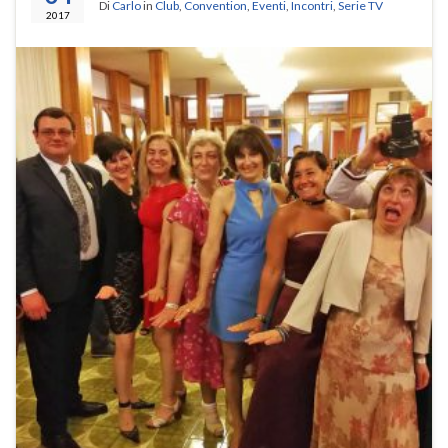
Di
Carlo
in
Club
,
Convention
,
Eventi
,
Incontri
,
Serie TV
2017