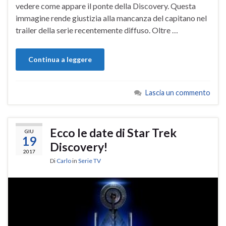
vedere come appare il ponte della Discovery. Questa
immagine rende giustizia alla mancanza del capitano nel
trailer della serie recentemente diffuso. Oltre …
Continua a leggere
Lascia un commento
Ecco le date di Star Trek
GIU
19
Discovery!
2017
Di
Carlo
in
Serie TV