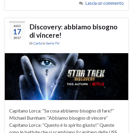
Lascia un commento
Discovery: abbiamo bisogno
AGO
17
di vincere!
2017
Di
Carlo
in
Serie TV
Capitano Lorca: “Sa cosa abbiamo bisogno di fare?”
Michael Burnham: “Abbiamo bisogno di vincere”
Capitano Lorca: “Questo è lo spirito giusto!” Queste
sono le battute che si scambiano il capitano della USS