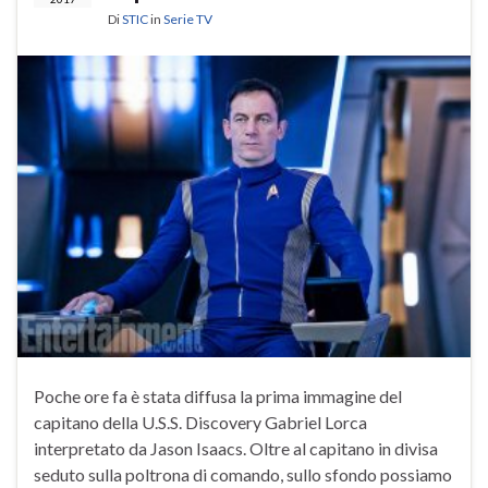
Di
STIC
in
Serie TV
Poche ore fa è stata diffusa la prima immagine del
capitano della U.S.S. Discovery Gabriel Lorca
interpretato da Jason Isaacs. Oltre al capitano in divisa
seduto sulla poltrona di comando, sullo sfondo possiamo