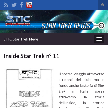
Atti
il
Search for:
mod
di
rice
STIC Star Trek News
Attiv
la
navig
Inside Star Trek n° 11
Il nostro viaggio attraverso
i ricordi del club, ma in
fondo anche la storia di
Star
Trek
in Italia, passa
attraverso la storia
dell’Inside, la storica