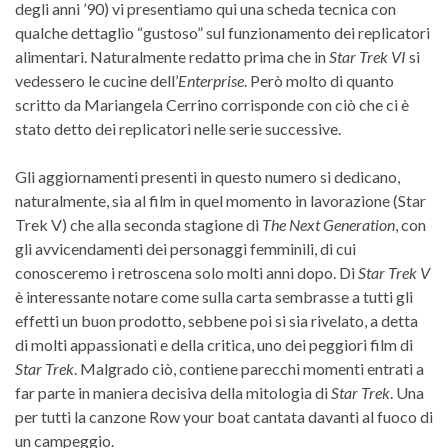
degli anni ’90) vi presentiamo qui una scheda tecnica con
qualche dettaglio “gustoso” sul funzionamento dei replicatori
alimentari. Naturalmente redatto prima che in
Star Trek VI
si
vedessero le cucine dell’
Enterprise
. Però molto di quanto
scritto da Mariangela Cerrino corrisponde con ciò che ci è
stato detto dei replicatori nelle serie successive.
Gli aggiornamenti presenti in questo numero si dedicano,
naturalmente, sia al film in quel momento in lavorazione (Star
Trek V) che alla seconda stagione di
The Next Generation
, con
gli avvicendamenti dei personaggi femminili, di cui
conosceremo i retroscena solo molti anni dopo. Di
Star Trek V
è interessante notare come sulla carta sembrasse a tutti gli
effetti un buon prodotto, sebbene poi si sia rivelato, a detta
di molti appassionati e della critica, uno dei peggiori film di
Star Trek
. Malgrado ciò, contiene parecchi momenti entrati a
far parte in maniera decisiva della mitologia di
Star Trek
. Una
per tutti la canzone Row your boat cantata davanti al fuoco di
un campeggio.