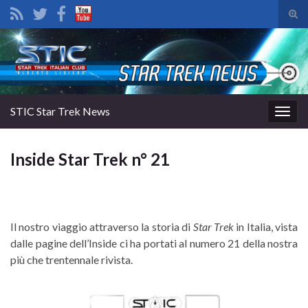
Atti
il
Search for:
mod
di
rice
STIC Star Trek News
Attiv
la
navig
Inside Star Trek n° 21
Il nostro viaggio attraverso la storia di
Star Trek
in Italia, vista
dalle pagine dell’Inside ci ha portati al numero 21 della nostra
più che trentennale rivista.