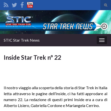
Atti
il
Search for:
mod
di
rice
STIC Star Trek News
Attiv
la
navig
Inside Star Trek n° 22
Il nostro viaggio alla scoperta della storia di Star Trek in Italia
letta attraverso le pagine dell’Inside, ci ha fatti approdare al
numero 22. La redazione di questi primi Inside era a cura di
Alberto Lisiero, Gabriella Cordone e Mariangela Cerrino.