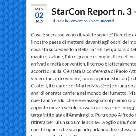
StarCon Report n. 3 
MAG
02
Di
Carlo
in
Convention
,
Eventi
,
Incontri
2015
Cosa è successo venerdì, volete sapere? Beh, che c’
il nostro paese di mettersi davanti agli occhi del mo
cosa sta succedendo a Bellaria? Eh, beh, allora dit
manifestazione, l’altro grande esempio di eccellenza
arrivati a metà convention, il tempo è letteralmente 
accorti di nulla. C’è stata la conferenza di Paolo A
vedere (anzi, di
ri
vedere) prima o poi in Sticcon (e ch
Castelli, il creatore di Martin Mystère (e di una dozz
anni di onorata carriera nel mondo del fumetto. Ma i
quest’anno è a lui che viene assegnato il premio Alb
appunto mezzo secolo passato a creare personaggi e 
targa intitolata all’Ammiraglio. Purtroppo Alfredo no
ritirerà per lui un suo umile schiav…voglio dire, fi
queste righe e che sta quindi parlando di se stessa 