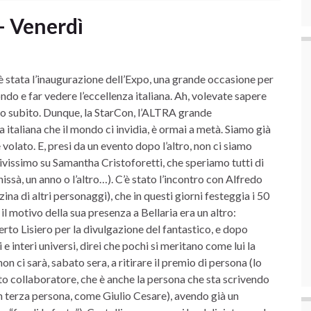
– Venerdì
è stata l’inaugurazione dell’Expo, una grande occasione per
ndo e far vedere l’eccellenza italiana. Ah, volevate sapere
elo subito. Dunque, la StarCon, l’ALTRA grande
 italiana che il mondo ci invidia, è ormai a metà. Siamo già
volato. E, presi da un evento dopo l’altro, non ci siamo
ttivissimo su Samantha Cristoforetti, che speriamo tutti di
issà, un anno o l’altro…). C’è stato l’incontro con Alfredo
ina di altri personaggi), che in questi giorni festeggia i 50
l motivo della sua presenza a Bellaria era un altro:
erto Lisiero per la divulgazione del fantastico, e dopo
interi universi, direi che pochi si meritano come lui la
n ci sarà, sabato sera, a ritirare il premio di persona (lo
dato collaboratore, che è anche la persona che sta scrivendo
in terza persona, come Giulio Cesare), avendo già un