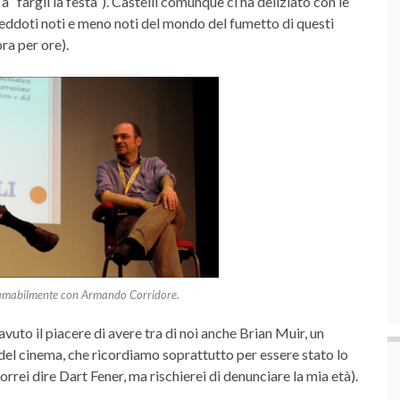
fargli la festa”). Castelli comunque ci ha deliziato con le
eddoti noti e meno noti del mondo del fumetto di questi
ra per ore).
a amabilmente con Armando Corridore.
vuto il piacere di avere tra di noi anche Brian Muir, un
del cinema, che ricordiamo soprattutto per essere stato lo
rrei dire Dart Fener, ma rischierei di denunciare la mia età).