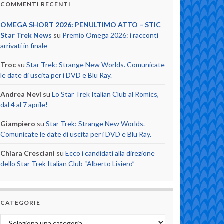
COMMENTI RECENTI
OMEGA SHORT 2026: PENULTIMO ATTO – STIC
Star Trek News
su
Premio Omega 2026: i racconti
arrivati in finale
Troc
su
Star Trek: Strange New Worlds. Comunicate
le date di uscita per i DVD e Blu Ray.
Andrea Nevi
su
Lo Star Trek Italian Club al Romics,
dal 4 al 7 aprile!
Giampiero
su
Star Trek: Strange New Worlds.
Comunicate le date di uscita per i DVD e Blu Ray.
Chiara Cresciani
su
Ecco i candidati alla direzione
dello Star Trek Italian Club “Alberto Lisiero”
CATEGORIE
Categorie