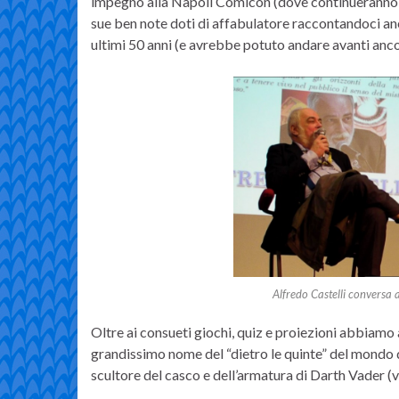
impegno alla Napoli Comicon (dove continueranno a “
sue ben note doti di affabulatore raccontandoci an
ultimi 50 anni (e avrebbe potuto andare avanti anco
Alfredo Castelli convers
Oltre ai consueti giochi, quiz e proiezioni abbiamo a
grandissimo nome del “dietro le quinte” del mondo 
scultore del casco e dell’armatura di Darth Vader (vo