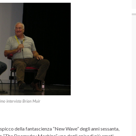
imo intervista Brian Muir
spicco della fantascienza “New Wave” degli anni sessanta,
tto “The Doomsday Machine”, uno degli episodi più amati