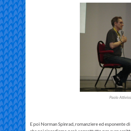
Paolo Attiviss
E poi Norman Spinrad, romanziere ed esponente di 
che noi ricordiamo però soprattutto per aver scri