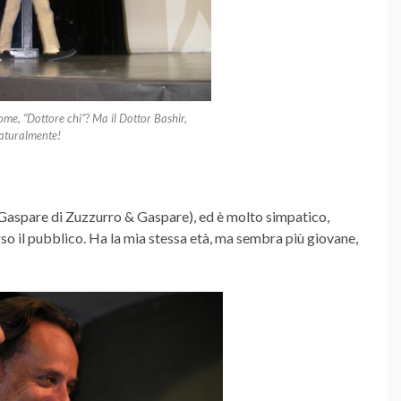
Come, “Dottore chi”? Ma il Dottor Bashir,
aturalmente!
il Gaspare di Zuzzurro & Gaspare), ed è molto simpatico,
rso il pubblico. Ha la mia stessa età, ma sembra più giovane,