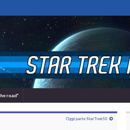
the road”
Oggi parte StarTrek50