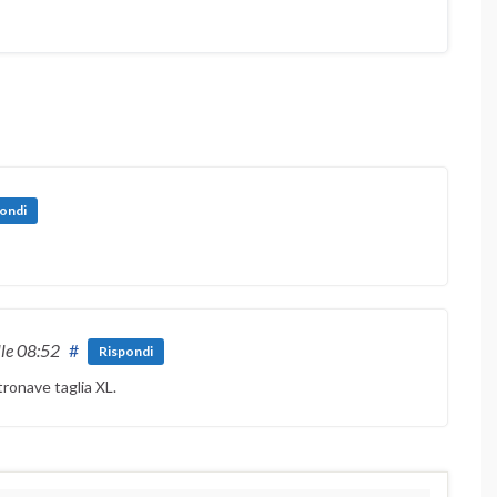
ondi
lle 08:52
#
Rispondi
tronave taglia XL.