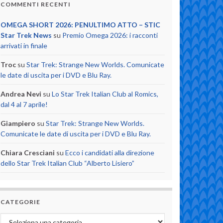
COMMENTI RECENTI
OMEGA SHORT 2026: PENULTIMO ATTO – STIC
Star Trek News
su
Premio Omega 2026: i racconti
arrivati in finale
Troc
su
Star Trek: Strange New Worlds. Comunicate
le date di uscita per i DVD e Blu Ray.
Andrea Nevi
su
Lo Star Trek Italian Club al Romics,
dal 4 al 7 aprile!
Giampiero
su
Star Trek: Strange New Worlds.
Comunicate le date di uscita per i DVD e Blu Ray.
Chiara Cresciani
su
Ecco i candidati alla direzione
dello Star Trek Italian Club “Alberto Lisiero”
CATEGORIE
Categorie