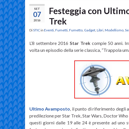
Festeggia con Ultimo
SET
07
Trek
2016
Di
STIC
in
Eventi
,
Fumetti
,
Fumetto
,
Gadget
,
Libri
,
Modellismo
,
Se
L’8 settembre 2016
Star Trek
compie 50 anni. In
volta un episodio della serie classica, “Trappola um
Ultimo Avamposto
, il punto di riferimento degli
predilezione per Star Trek, Star Wars, Doctor Who e
questi giorni dalle 19 alle 24 è presente ad uno 