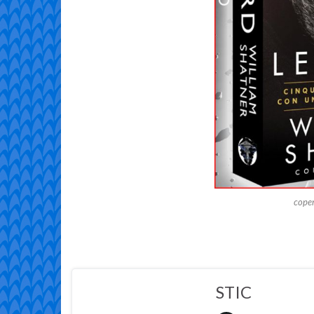
coper
STIC