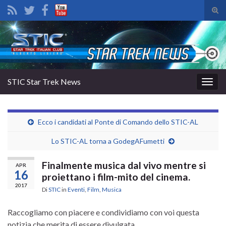
Atti
il
Search for:
mod
di
rice
STIC Star Trek News
Attiv
la
navig
Ecco i candidati al Ponte di Comando dello STIC-AL
Lo STIC-AL torna a GodegAFumetti
Finalmente musica dal vivo mentre si
APR
16
proiettano i film-mito del cinema.
2017
Di
STIC
in
Eventi
,
Film
,
Musica
Raccogliamo con piacere e condividiamo con voi questa
notizia che merita di essere divulgata.