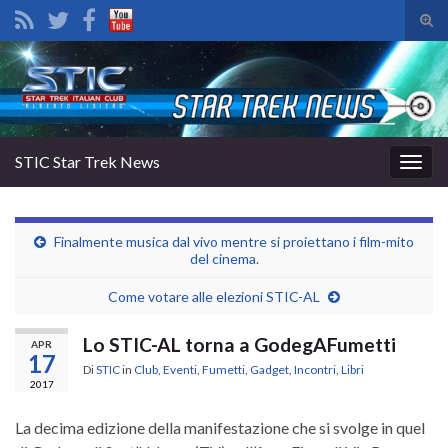
Atti
il
Search for:
mod
di
rice
STIC Star Trek News
Attiv
la
navig
Finalmente musica dal vivo mentre si proiettano i film-mito
del cinema.
Come votare alle elezioni STIC-AL
Lo STIC-AL torna a GodegAFumetti
APR
17
Di
STIC
in
Club
,
Eventi
,
Fumetti
,
Gadget
,
Incontri
,
Libri
2017
La decima edizione della manifestazione che si svolge in quel