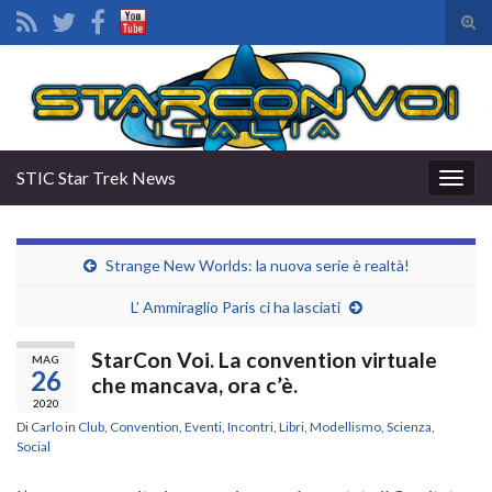
Atti
il
Search for:
mod
di
rice
STIC Star Trek News
Attiv
la
navig
Strange New Worlds: la nuova serie è realtà!
L’ Ammiraglio Paris ci ha lasciati
StarCon Voi. La convention virtuale
MAG
26
che mancava, ora c’è.
2020
Di
Carlo
in
Club
,
Convention
,
Eventi
,
Incontri
,
Libri
,
Modellismo
,
Scienza
,
Social