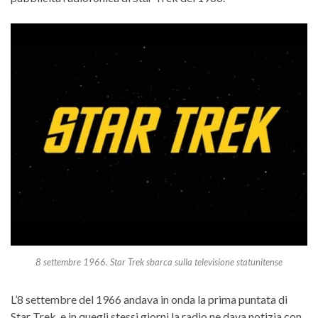
8 settembre 1966. Star Trek sbarca sulla televisione statunitense
L’8 settembre del 1966 andava in onda la prima puntata di
Star Trek, e in quegli stessi giorni la radio ne dava notizia con