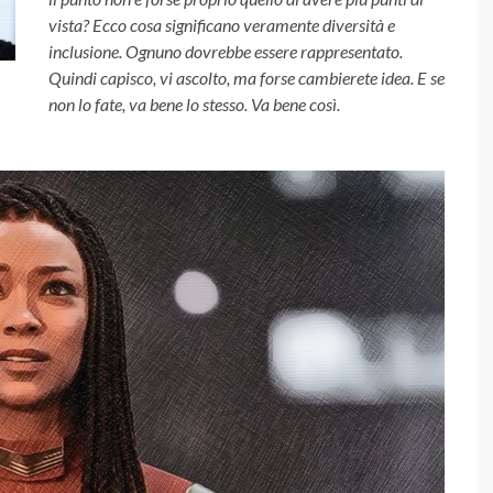
vista? Ecco cosa significano veramente diversità e
inclusione. Ognuno dovrebbe essere rappresentato.
Quindi capisco, vi ascolto, ma forse cambierete idea. E se
non lo fate, va bene lo stesso. Va bene così.