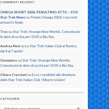
COMMENTI RECENTI
OMEGA SHORT 2026: PENULTIMO ATTO – STIC
Star Trek News
su
Premio Omega 2026: i racconti
arrivati in finale
Troc
su
Star Trek: Strange New Worlds. Comunicate
le date di uscita per i DVD e Blu Ray.
Andrea Nevi
su
Lo Star Trek Italian Club al Romics,
dal 4 al 7 aprile!
Giampiero
su
Star Trek: Strange New Worlds.
Comunicate le date di uscita per i DVD e Blu Ray.
Chiara Cresciani
su
Ecco i candidati alla direzione
dello Star Trek Italian Club “Alberto Lisiero”
CATEGORIE
Categorie