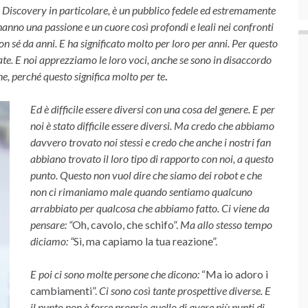
di Discovery in particolare, è un pubblico fedele ed estremamente
e hanno una passione e un cuore così profondi e leali nei confronti
on sé da anni. E ha significato molto per loro per anni. Per questo
ate. E noi apprezziamo le loro voci, anche se sono in disaccordo
ne, perché questo significa molto per te
.
Ed è difficile essere diversi con una cosa del genere. E per
noi è stato difficile essere diversi. Ma credo che abbiamo
davvero trovato noi stessi e credo che anche i nostri fan
abbiano trovato il loro tipo di rapporto con noi, a questo
punto. Questo non vuol dire che siamo dei robot e che
non ci rimaniamo male quando sentiamo qualcuno
arrabbiato per qualcosa che abbiamo fatto. Ci viene da
pensare: “
Oh, cavolo, che schifo”.
Ma allo stesso tempo
diciamo: “
Sì, ma capiamo la tua reazione”.
E poi ci sono molte persone che dicono:
“Ma io adoro i
cambiamenti”.
Ci sono così tante prospettive diverse. E
il punto non è forse proprio quello di avere più punti di