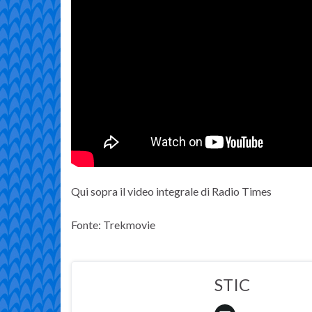
Qui sopra il video integrale di Radio Times
Fonte: Trekmovie
STIC