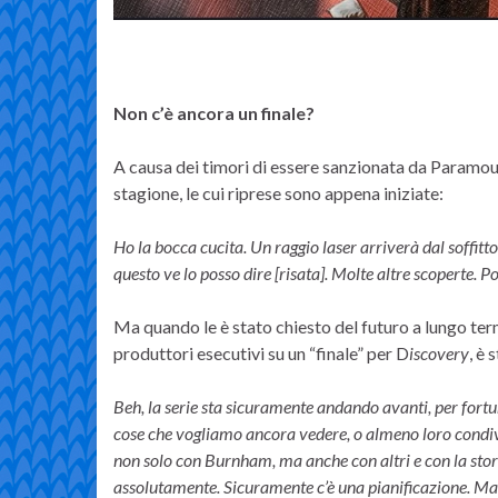
Non c’è ancora un finale?
A causa dei timori di essere sanzionata da Paramou
stagione, le cui riprese sono appena iniziate:
Ho la bocca cucita. Un raggio laser arriverà dal soffit
questo ve lo posso dire [risata]. Molte altre scoperte. P
Ma quando le è stato chiesto del futuro a lungo termi
produttori esecutivi su un “finale” per D
iscovery
, è 
Beh, la serie sta sicuramente andando avanti, per fortu
cose che vogliamo ancora vedere, o almeno loro condivi
non solo con Burnham, ma anche con altri e con la stor
assolutamente. Sicuramente c’è una pianificazione. Ma