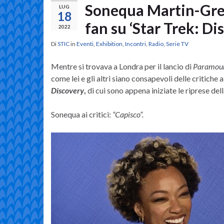
Sonequa Martin-Green
LUG
18
fan su ‘Star Trek: Di
2022
Di
STIC
in
Eventi
,
Exhibition
,
Incontri
,
Radio
,
Serie TV
Mentre si trovava a Londra per il lancio di
Paramou
come lei e gli altri siano consapevoli delle critiche 
Discovery
,
di cui sono appena iniziate le riprese del
Sonequa ai critici:
“Capisco”.