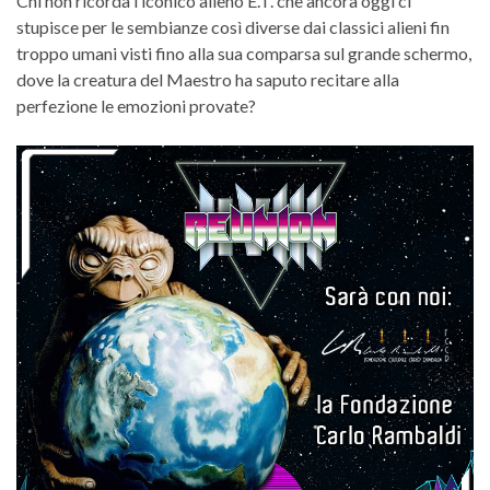
Chi non ricorda l’iconico alieno E.T. che ancora oggi ci
stupisce per le sembianze così diverse dai classici alieni fin
troppo umani visti fino alla sua comparsa sul grande schermo,
dove la creatura del Maestro ha saputo recitare alla
perfezione le emozioni provate?