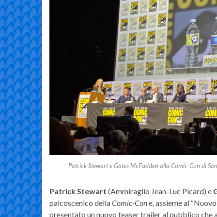
Patrick Stewart e Gates McFadden alla Comic-Con di San
Patrick Stewart
(Ammiraglio Jean-Luc Picard) e
palcoscenico della
Comic-Con
e, assieme al “Nuovo
presentato un nuovo teaser trailer al pubblico che a