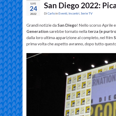
San Diego 2022: Pic
LUG
24
Di
Carlo
in
Eventi
,
Incontri
,
Serie TV
2022
Grandi notizie da
San Diego
! Nello scorso Aprile e
Generation
sarebbe tornato nella
terza (e purtr
dalla loro ultima apparizione al completo, nel film
S
prima volta che aspetto avranno, dopo tutto quest