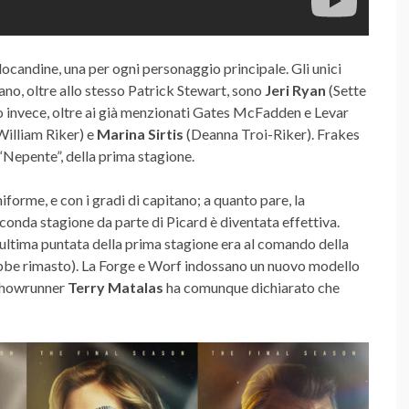
 locandine, una per ogni personaggio principale. Gli unici
ano, oltre allo stesso Patrick Stewart, sono
Jeri Ryan
(Sette
o invece, oltre ai già menzionati Gates McFadden e Levar
William Riker) e
Marina Sirtis
(Deanna Troi-Riker). Frakes
o “Nepente”, della prima stagione.
iforme, e con i gradi di capitano; a quanto pare, la
onda stagione da parte di Picard è diventata effettiva.
l’ultima puntata della prima stagione era al comando della
ebbe rimasto). La Forge e Worf indossano un nuovo modello
 showrunner
Terry Matalas
ha comunque dichiarato che