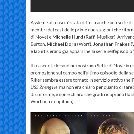
Assieme al teaser è stata diffusa anche una serie di
membri del cast delle prime due stagioni che ritorn
di Nove) e
Michelle Hurd
(Raffi Musiker). Arrivan
Burton,
Michael Dorn
(Worf),
Jonathan Frakes
(
e la Sirtis erano già apparsi nella serie nell’episodi
Il teaser e le locandine mostrano Sette di Nove in un
promozione sul campo nell’ultimo episodio della sec
Riker sembra essere tornato in servizio attivo (nel
USS Zheng He
, ma non era chiaro per quanto ci sar
di uniforme, e non è chiaro che gradi ricoprano (lo
Worf non è capitano).