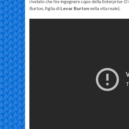
rivelato che l’ex ingegnere capo della Enterprise-D (
Burton, figlia di
Levar Burton
nella vita reale).