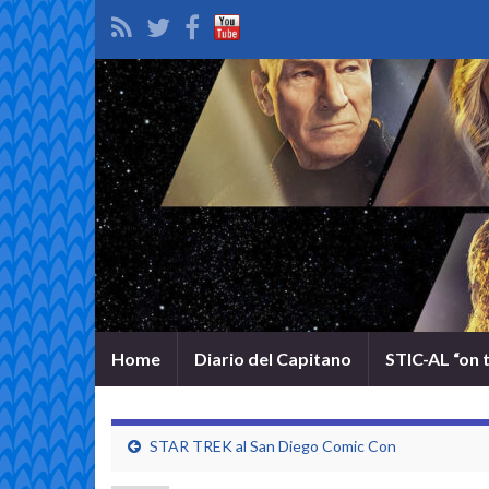
Home
Diario del Capitano
STIC-AL “on 
STAR TREK al San Diego Comic Con