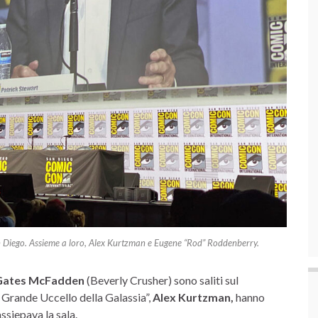
 Diego. Assieme a loro, Alex Kurtzman e Eugene “Rod” Roddenberry.
Gates McFadden
(Beverly Crusher) sono saliti sul
 Grande Uccello della Galassia”,
Alex Kurtzman,
hanno
ssiepava la sala.