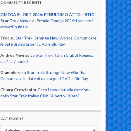
COMMENTI RECENTI
OMEGA SHORT 2026: PENULTIMO ATTO – STIC
Star Trek News
su
Premio Omega 2026: i racconti
arrivati in finale
Troc
su
Star Trek: Strange New Worlds. Comunicate
le date di uscita per i DVD e Blu Ray.
Andrea Nevi
su
Lo Star Trek Italian Club al Romics,
dal 4 al 7 aprile!
Giampiero
su
Star Trek: Strange New Worlds.
Comunicate le date di uscita per i DVD e Blu Ray.
Chiara Cresciani
su
Ecco i candidati alla direzione
dello Star Trek Italian Club “Alberto Lisiero”
CATEGORIE
Categorie