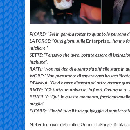
PICARD: “Sei in gamba soltanto quanto le persone di 
LA FORGE: “Quei giorni sulla
Enterprise
…hanno fat
migliore.”
SETTE: “Pensavo che avrei potuto essere di ispirazio
ingiusto”.
RAFFI: “Non hai dea di quanto sia difficile stare in 
WORF: “Non presumere di sapere cosa ho sacrificato
DEANNA: “Devi essere disposto ad attraversare quell
RIKER: “C’è tutto un universo, là fuori. Ovunque tu
BEVERLY: “Qui, in questo momento, facciamo quello pe
meglio”
PICARD: “Finchè tu e il tuo equipaggio vi manterret
Nel voice-over del trailer, Geordi LaForge dichiara d