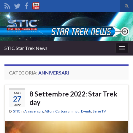
Atti
il
Search for:
mod
di
rice
STIC Star Trek News
Attiv
la
navig
CATEGORIA:
ANNIVERSARI
8 Settembre 2022: Star Trek
AGO
27
day
2022
Di
STIC
in
Anniversari
,
Attori
,
Cartoni animati
,
Eventi
,
Serie TV