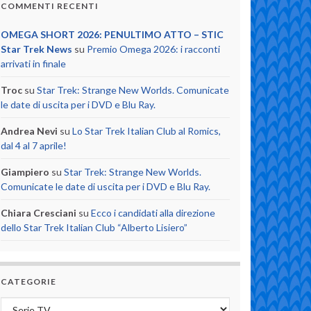
COMMENTI RECENTI
OMEGA SHORT 2026: PENULTIMO ATTO – STIC
Star Trek News
su
Premio Omega 2026: i racconti
arrivati in finale
Troc
su
Star Trek: Strange New Worlds. Comunicate
le date di uscita per i DVD e Blu Ray.
Andrea Nevi
su
Lo Star Trek Italian Club al Romics,
dal 4 al 7 aprile!
Giampiero
su
Star Trek: Strange New Worlds.
Comunicate le date di uscita per i DVD e Blu Ray.
Chiara Cresciani
su
Ecco i candidati alla direzione
dello Star Trek Italian Club “Alberto Lisiero”
CATEGORIE
Categorie