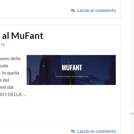
Lascia un commento
k al MuFant
e TV
useo della
 sala
 In quella
e del
nti dal
RIO DELLA …
Lascia un commento