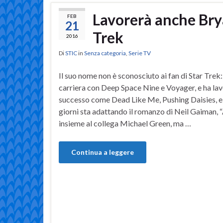
Lavorerà anche Brya
FEB
21
Trek
2016
Di
STIC
in
Senza categoria
,
Serie TV
Il suo nome non è sconosciuto ai fan di Star Trek
carriera con Deep Space Nine e Voyager, e ha lavo
successo come Dead Like Me, Pushing Daisies, e 
giorni sta adattando il romanzo di Neil Gaiman,
insieme al collega Michael Green, ma …
Continua a leggere