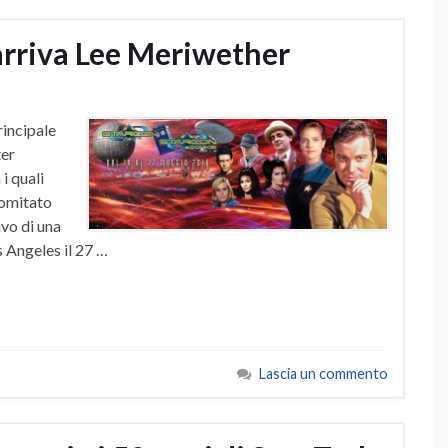
arriva Lee Meriwether
rincipale
ter
 i quali
Comitato
vo di una
s Angeles il 27 …
Lascia un commento