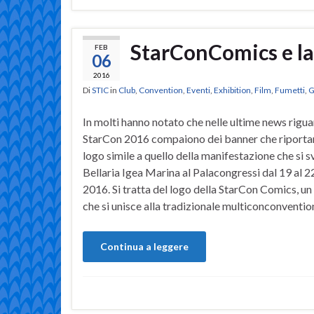
StarConComics e la 
FEB
06
2016
Di
STIC
in
Club
,
Convention
,
Eventi
,
Exhibition
,
Film
,
Fumetti
,
G
In molti hanno notato che nelle ultime news rigua
StarCon 2016 compaiono dei banner che riportan
logo simile a quello della manifestazione che si s
Bellaria Igea Marina al Palacongressi dal 19 al 
2016. Si tratta del logo della StarCon Comics, un
che si unisce alla tradizionale multiconconventio
Continua a leggere