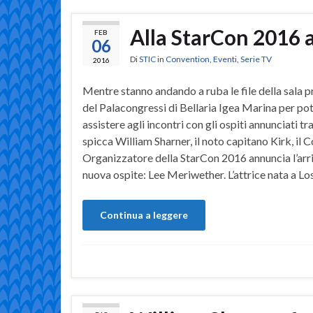
Alla StarCon 2016 
FEB
06
Di
STIC
in
Convention
,
Eventi
,
Serie TV
2016
Mentre stanno andando a ruba le file della sala p
del Palacongressi di Bellaria Igea Marina per po
assistere agli incontri con gli ospiti annunciati tra
spicca William Sharner, il noto capitano Kirk, il 
Organizzatore della StarCon 2016 annuncia l’arri
nuova ospite: Lee Meriwether. L’attrice nata a Lo
Continua a leggere