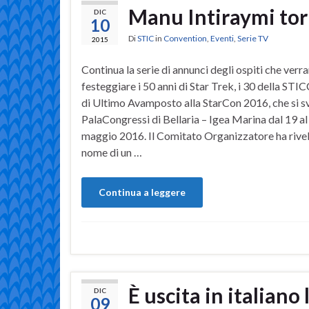
Manu Intiraymi torn
DIC
10
Di
STIC
in
Convention
,
Eventi
,
Serie TV
2015
Continua la serie di annunci degli ospiti che verr
festeggiare i 50 anni di Star Trek, i 30 della STI
di Ultimo Avamposto alla StarCon 2016, che si s
PalaCongressi di Bellaria – Igea Marina dal 19 al
maggio 2016. Il Comitato Organizzatore ha rivel
nome di un …
Continua a leggere
È uscita in italiano
DIC
09