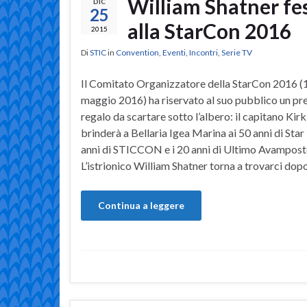
William Shatner fes
DIC
25
alla StarCon 2016
2015
Di
STIC
in
Convention
,
Eventi
,
Incontri
,
Serie TV
Il Comitato Organizzatore della StarCon 2016 
maggio 2016) ha riservato al suo pubblico un pr
regalo da scartare sotto l’albero: il capitano Kir
brinderà a Bellaria Igea Marina ai 50 anni di Star 
anni di STICCON e i 20 anni di Ultimo Avampost
L’istrionico William Shatner torna a trovarci dop
Continua a leggere