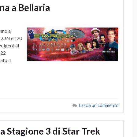
a a Bellaria
anno a
CCON e i 20
volgerà al
 22
ato il
Lascia un commento
 la Stagione 3 di Star Trek