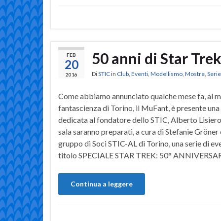
50 anni di Star Tre
FEB
20
Di
STIC
in
Club
,
Eventi
,
Modellismo
,
Mostre
,
Seri
2016
Come abbiamo annunciato qualche mese fa, al m
fantascienza di Torino, il MuFant, è presente una
dedicata al fondatore dello STIC, Alberto Lisiero.
sala saranno preparati, a cura di Stefanie Gröner 
gruppo di Soci STIC-AL di Torino, una serie di eve
titolo SPECIALE STAR TREK: 50° ANNIVERSA
Continua a leggere