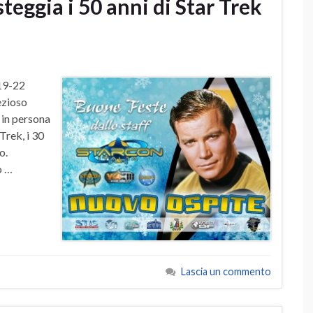
teggia i 50 anni di Star Trek
(19-22
ezioso
k in persona
Trek, i 30
o.
o …
Lascia un commento