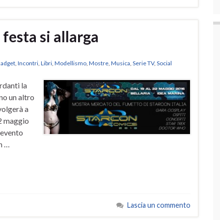
festa si allarga
adget
,
Incontri
,
Libri
,
Modellismo
,
Mostre
,
Musica
,
Serie TV
,
Social
rdanti la
o un altro
volgerà a
22 maggio
 evento
n …
Lascia un commento