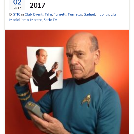
02
2017
2017
Di
STIC
in
Club
,
Eventi
,
Film
,
Fumetti
,
Fumetto
,
Gadget
,
Incontri
,
Libri
,
Modellismo
,
Mostre
,
Serie TV