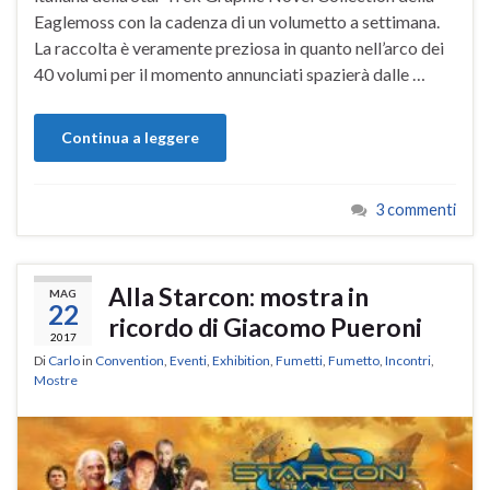
Eaglemoss con la cadenza di un volumetto a settimana.
La raccolta è veramente preziosa in quanto nell’arco dei
40 volumi per il momento annunciati spazierà dalle …
Continua a leggere
3 commenti
Alla Starcon: mostra in
MAG
22
ricordo di Giacomo Pueroni
2017
Di
Carlo
in
Convention
,
Eventi
,
Exhibition
,
Fumetti
,
Fumetto
,
Incontri
,
Mostre