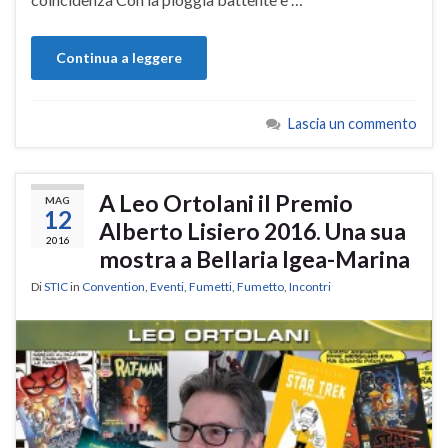
Continua a leggere
Lascia un commento
A Leo Ortolani il Premio
MAG
12
Alberto Lisiero 2016. Una sua
2016
mostra a Bellaria Igea-Marina
Di
STIC
in
Convention
,
Eventi
,
Fumetti
,
Fumetto
,
Incontri