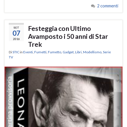
2 commenti
Festeggia con Ultimo
SET
07
Avamposto i 50 anni di Star
2016
Trek
Di
STIC
in
Eventi
,
Fumetti
,
Fumetto
,
Gadget
,
Libri
,
Modellismo
,
Serie
TV