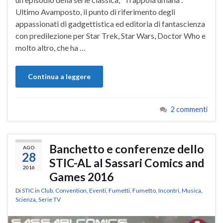
Ultimo Avamposto, il punto di riferimento degli
appassionati di gadgettistica ed editoria di fantascienza
con predilezione per Star Trek, Star Wars, Doctor Who e
molto altro, che ha …
Continua a leggere
2 commenti
Banchetto e conferenze dello
AGO
28
STIC-AL al Sassari Comics and
2016
Games 2016
Di
STIC
in
Club
,
Convention
,
Eventi
,
Fumetti
,
Fumetto
,
Incontri
,
Musica
,
Scienza
,
Serie TV