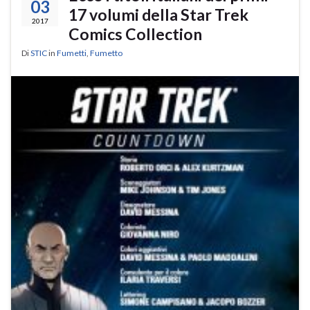
03
17 volumi della Star Trek
2017
Comics Collection
Di
STIC
in
Fumetti
,
Fumetto