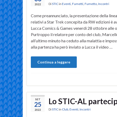
Di
STIC
in
Eventi
,
Fumetti
,
Fumetto
,
Incontri
2022
Come preannunciato, la presentazione della linea
relativi a Star Trek concepita da RW edizioni è a
Lucca Comics & Games venerdì 28 ottobre alle o
Purtroppo il relatore per conto del club, Marcell
all’ultimo minuto ha ceduto alla malattia e imposs
alla partenza ha però inviato a Lucca il video …
Continua a leggere
Lo STIC-AL parteci
SET
25
Di
STIC
in
Club
,
Eventi
,
Incontri
2022