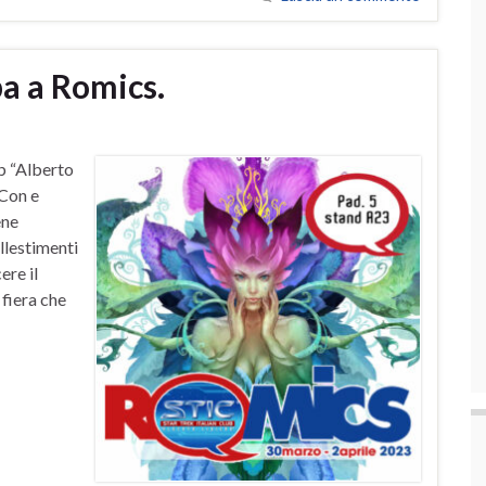
pa a Romics.
ub “Alberto
rCon e
ene
llestimenti
ere il
fiera che