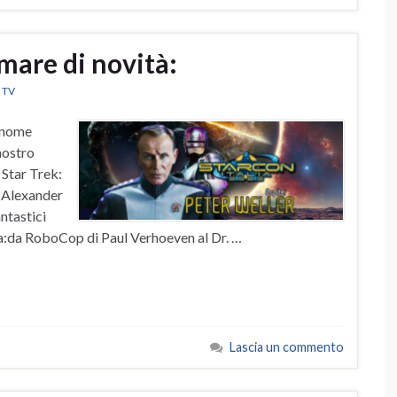
mare di novità:
e TV
e nome
nostro
 Star Trek:
o Alexander
ntastici
ia:da RoboCop di Paul Verhoeven al Dr. …
Lascia un commento