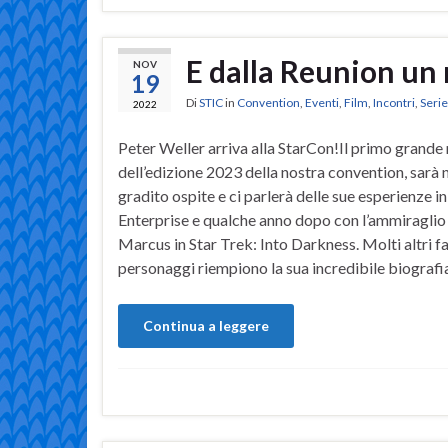
E dalla Reunion un 
NOV
19
Di
STIC
in
Convention
,
Eventi
,
Film
,
Incontri
,
Seri
2022
Peter Weller arriva alla StarCon!Il primo grand
dell’edizione 2023 della nostra convention, sarà 
gradito ospite e ci parlerà delle sue esperienze in
Enterprise e qualche anno dopo con l’ammiragli
Marcus in Star Trek: Into Darkness. Molti altri fa
personaggi riempiono la sua incredibile biograf
Continua a leggere