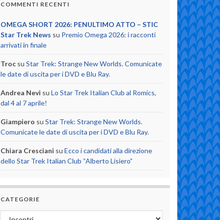
COMMENTI RECENTI
OMEGA SHORT 2026: PENULTIMO ATTO – STIC
Star Trek News
su
Premio Omega 2026: i racconti
arrivati in finale
Troc
su
Star Trek: Strange New Worlds. Comunicate
le date di uscita per i DVD e Blu Ray.
Andrea Nevi
su
Lo Star Trek Italian Club al Romics,
dal 4 al 7 aprile!
Giampiero
su
Star Trek: Strange New Worlds.
Comunicate le date di uscita per i DVD e Blu Ray.
Chiara Cresciani
su
Ecco i candidati alla direzione
dello Star Trek Italian Club “Alberto Lisiero”
CATEGORIE
Categorie