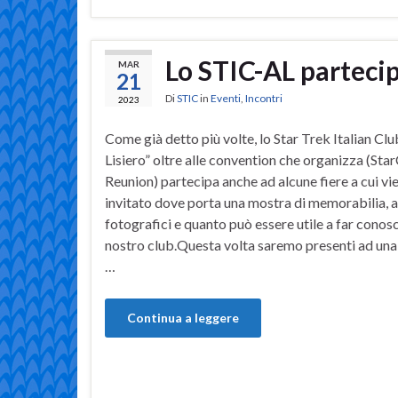
Lo STIC-AL parteci
MAR
21
Di
STIC
in
Eventi
,
Incontri
2023
Come già detto più volte, lo Star Trek Italian Cl
Lisiero” oltre alle convention che organizza (Sta
Reunion) partecipa anche ad alcune fiere a cui vi
invitato dove porta una mostra di memorabilia, a
fotografici e quanto può essere utile a far conosc
nostro club.Questa volta saremo presenti ad una 
…
Continua a leggere