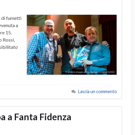
 di fumetti
vvenuta a
re 15.
o Rossi,
ibilitato
Lascia un commento
pa a Fanta Fidenza