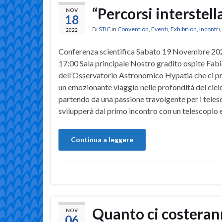
“Percorsi interstell
NOV
18
Di
STIC
in
Convention
,
Eventi
,
Exhibition
,
Incontri
2022
Conferenza scientifica Sabato 19 Novembre 20
17:00 Sala principale Nostro gradito ospite Fab
dell’Osservatorio Astronomico Hypatia che ci p
un emozionante viaggio nelle profondità del ciel
partendo da una passione travolgente per i telesc
svilupperà dal primo incontro con un telescopio e
Continua a leggere
Quanto ci costeran
NOV
06