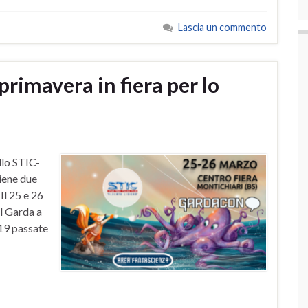
Lascia un commento
mavera in fiera per lo
llo STIC-
tiene due
Il 25 e 26
el Garda a
 19 passate