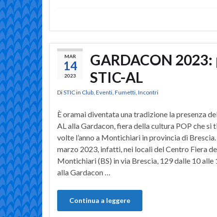
GARDACON 2023: pri
MAR
14
STIC-AL
2023
Di
STIC
in
Club
,
Eventi
,
Fumetti
,
Incontri
È oramai diventata una tradizione la presenza de
AL alla Gardacon, fiera della cultura POP che si 
volte l’anno a Montichiari in provincia di Brescia. 
marzo 2023, infatti, nei locali del Centro Fiera d
Montichiari (BS) in via Brescia, 129 dalle 10 alle
alla Gardacon …
Continua a leggere