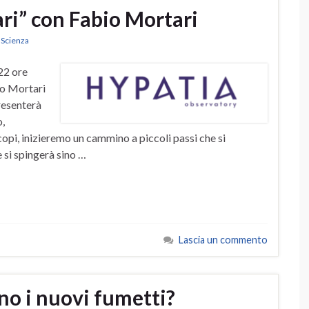
ari” con Fabio Mortari
,
Scienza
22 ore
io Mortari
resenterà
o,
opi, inizieremo un cammino a piccoli passi che si
 si spingerà sino …
Lascia un commento
no i nuovi fumetti?