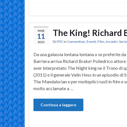
The King! Richard 
MAR
11
Di
STIC
in
Convention
,
Eventi
,
Film
,
Incontri
,
Seri
2023
Da una galassia lontana lontana o se preferite da 
Barriera arriva Richard Brake! Poliedrico attore
aver interpretato The Night king ne il Trono di 
(2011) e il generale Valin Hess in un episodio di 
The Mandalorian e per molteplici ruoli in film e s
molto acclamate a …
Continua a leggere