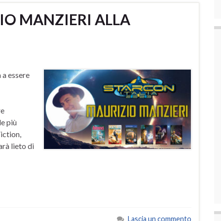
ZIO MANZIERI ALLA
a a essere
re
le più
iction,
rà lieto di
Lascia un commento