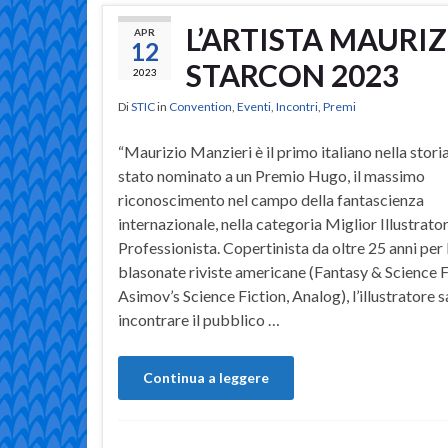
L’ARTISTA MAURI
APR
12
STARCON 2023
2023
Di
STIC
in
Convention
,
Eventi
,
Incontri
,
Premi
“Maurizio Manzieri è il primo italiano nella stori
stato nominato a un Premio Hugo, il massimo
riconoscimento nel campo della fantascienza
internazionale, nella categoria Miglior Illustrato
Professionista. Copertinista da oltre 25 anni per 
blasonate riviste americane (Fantasy & Science F
Asimov’s Science Fiction, Analog), l’illustratore sa
incontrare il pubblico …
Continua a leggere