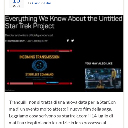
Di
Carlo
in
Film
2021
Tranquilli, non si tratta di una nuova data per la StarCon
ma di un evento molto atteso: il nuovo film della saga.
Leggiamo cosa scrivono su startrek.com il 14 luglio di
mattina ricapitolando le notizie in loro possesso al