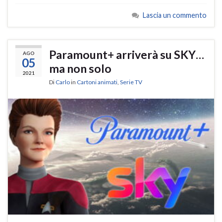
Lascia un commento
Paramount+ arriverà su SKY…
AGO
05
ma non solo
2021
Di
Carlo
in
Cartoni animati
,
Serie TV