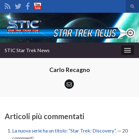
Atti
il
Search for:
mod
di
rice
STIC Star Trek News
Attiv
la
navig
Carlo Recagno
Articoli più commentati
La nuova serie ha un titolo: “Star Trek: Discovery”.
— 20
commenti