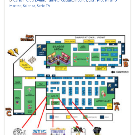
Di
Carlo
in
Club
,
Eventi
,
Fumetti
,
Gadget
,
Incontri
,
Libri
,
Modellismo
,
Mostre
,
Scienza
,
Serie TV