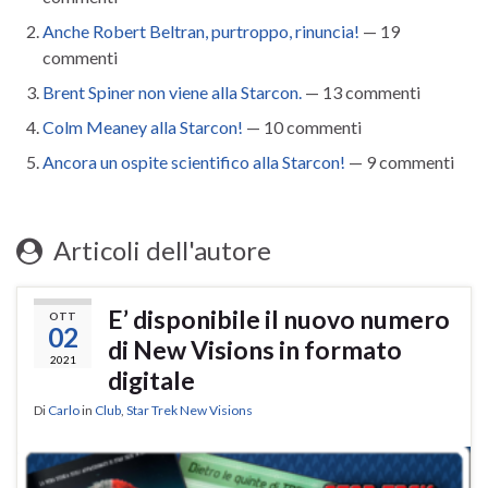
Anche Robert Beltran, purtroppo, rinuncia!
— 19
commenti
Brent Spiner non viene alla Starcon.
— 13 commenti
Colm Meaney alla Starcon!
— 10 commenti
Ancora un ospite scientifico alla Starcon!
— 9 commenti
Articoli dell'autore
E’ disponibile il nuovo numero
OTT
02
di New Visions in formato
2021
digitale
Di
Carlo
in
Club
,
Star Trek New Visions