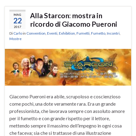
Alla Starcon: mostra in
MAG
22
ricordo di Giacomo Pueroni
2017
Di
Carlo
in
Convention
,
Eventi
,
Exhibition
,
Fumetti
,
Fumetto
,
Incontri
,
Mostre
Giacomo Pueroni era abile, scrupoloso e coscienzioso
come pochi, una dote veramente rara. Era un grande
professionista, che lavorava sempre con assoluto amore
per il fumetto e con grande rispetto per il lettore,
mettendo sempre il massimo dell’impegno in ogni cosa
che faceva; sia che si trattasse di una illustrazione