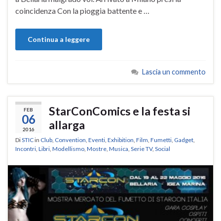
coincidenza Con la pioggia battente e …
Continua a leggere
Lascia un commento
StarConComics e la festa si
FEB
06
allarga
2016
Di
STIC
in
Club
,
Convention
,
Eventi
,
Exhibition
,
Film
,
Fumetti
,
Gadget
,
Incontri
,
Libri
,
Modellismo
,
Mostre
,
Musica
,
Serie TV
,
Social