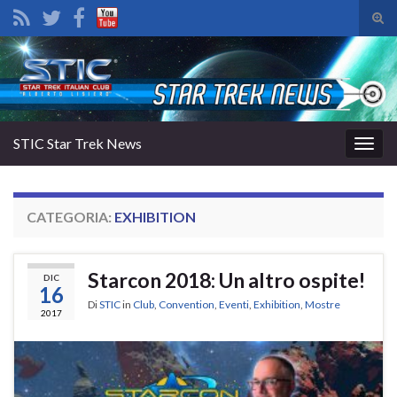
Atti
il
Search for:
mod
di
rice
STIC Star Trek News
Attiv
la
navig
CATEGORIA:
EXHIBITION
Starcon 2018: Un altro ospite!
DIC
16
Di
STIC
in
Club
,
Convention
,
Eventi
,
Exhibition
,
Mostre
2017