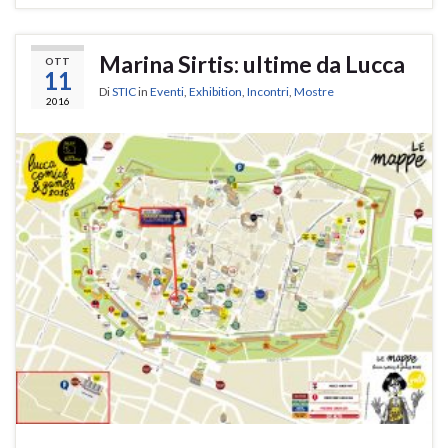
Marina Sirtis: ultime da Lucca
OTT
11
Di
STIC
in
Eventi
,
Exhibition
,
Incontri
,
Mostre
2016