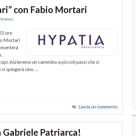
ari” con Fabio Mortari
,
Scienza
22 ore
io Mortari
resenterà
o,
opi, inizieremo un cammino a piccoli passi che si
 si spingerà sino …
Lascia un commento
à Gabriele Patriarca!