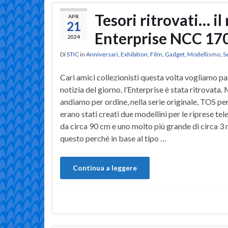
Tesori ritrovati… il
APR
21
Enterprise NCC 17
2024
Di
STIC
in
Anniversari
,
Exhibition
,
Film
,
Gadget
,
Modellismo
,
S
Cari amici collezionisti questa volta vogliamo par
notizia del giorno, l’Enterprise è stata ritrovata.
andiamo per ordine, nella serie originale, TOS per
erano stati creati due modellini per le riprese tel
da circa 90 cm e uno molto più grande di circa 3 
questo perché in base al tipo …
Continua a leggere