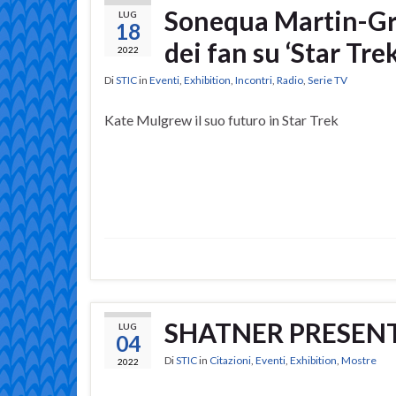
Sonequa Martin-Gre
LUG
18
dei fan su ‘Star Tre
2022
Di
STIC
in
Eventi
,
Exhibition
,
Incontri
,
Radio
,
Serie TV
Kate Mulgrew il suo futuro in Star Trek
SHATNER PRESEN
LUG
04
Di
STIC
in
Citazioni
,
Eventi
,
Exhibition
,
Mostre
2022