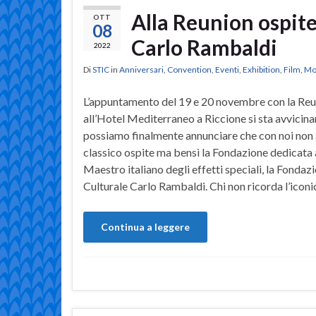
Alla Reunion ospite
OTT
08
Carlo Rambaldi
2022
Di
STIC
in
Anniversari
,
Convention
,
Eventi
,
Exhibition
,
Film
,
Mo
L’appuntamento del 19 e 20 novembre con la Reu
all’Hotel Mediterraneo a Riccione si sta avvicin
possiamo finalmente annunciare che con noi non 
classico ospite ma bensì la Fondazione dedicata 
Maestro italiano degli effetti speciali, la Fondaz
Culturale Carlo Rambaldi. Chi non ricorda l’iconi
Continua a leggere