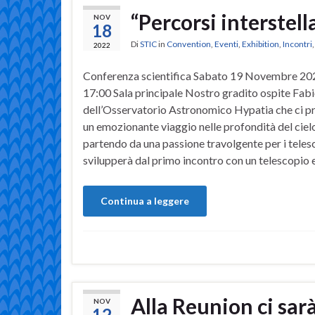
“Percorsi interstell
NOV
18
Di
STIC
in
Convention
,
Eventi
,
Exhibition
,
Incontri
2022
Conferenza scientifica Sabato 19 Novembre 20
17:00 Sala principale Nostro gradito ospite Fab
dell’Osservatorio Astronomico Hypatia che ci p
un emozionante viaggio nelle profondità del ciel
partendo da una passione travolgente per i telesc
svilupperà dal primo incontro con un telescopio e
Continua a leggere
Alla Reunion ci sar
NOV
12