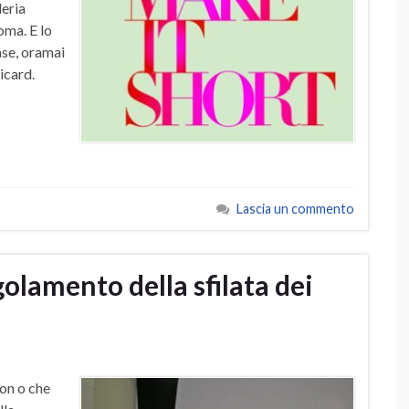
leria
ma. E lo
ase, oramai
icard.
Lascia un commento
golamento della sfilata dei
on o che