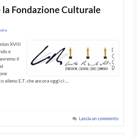
 la Fondazione Culturale
stre
nion XVIII
ando e
avremo il
al
ione
co alieno E.T. che ancora oggi ci …
Lascia un commento