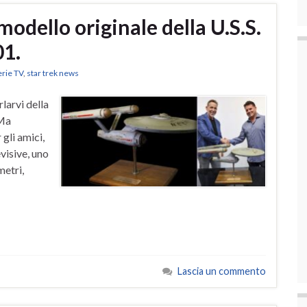
 modello originale della U.S.S.
01.
erie TV
,
star trek news
larvi della
 Ma
 gli amici,
evisive, uno
metri,
Lascia un commento