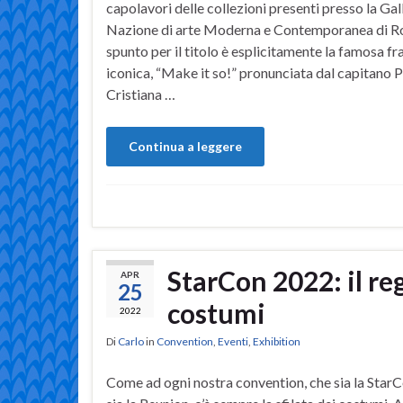
capolavori delle collezioni presenti presso la Gal
Nazione di arte Moderna e Contemporanea di Ro
spunto per il titolo è esplicitamente la famosa fr
iconica, “Make it so!” pronunciata dal capitano P
Cristiana …
Continua a leggere
StarCon 2022: il re
APR
25
costumi
2022
Di
Carlo
in
Convention
,
Eventi
,
Exhibition
Come ad ogni nostra convention, che sia la StarC