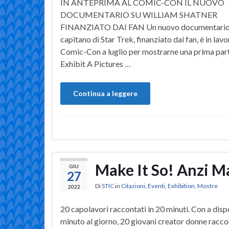
IN ANTEPRIMA AL COMIC-CON IL NUOVO
DOCUMENTARIO SU WILLIAM SHATNER
FINANZIATO DAI FAN Un nuovo documentario 
capitano di Star Trek, finanziato dai fan, è in la
Comic-Con a luglio per mostrarne una prima part
Exhibit A Pictures …
Continua a leggere
Make It So! Anzi M
GIU
27
Di
STIC
in
Citazioni
,
Eventi
,
Exhibition
,
Mostre
2022
20 capolavori raccontati in 20 minuti. Con a disp
minuto al giorno, 20 giovani creator donne racc