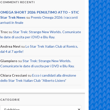
COMMENTI RECENTI
OMEGA SHORT 2026: PENULTIMO ATTO – STIC
Star Trek News
su
Premio Omega 2026: i racconti
arrivati in finale
Troc
su
Star Trek: Strange New Worlds. Comunicate
le date di uscita per i DVD e Blu Ray.
Andrea Nevi
su
Lo Star Trek Italian Club al Romics,
dal 4 al 7 aprile!
Giampiero
su
Star Trek: Strange New Worlds.
Comunicate le date di uscita per i DVD e Blu Ray.
Chiara Cresciani
su
Ecco i candidati alla direzione
dello Star Trek Italian Club “Alberto Lisiero”
CATEGORIE
Categorie