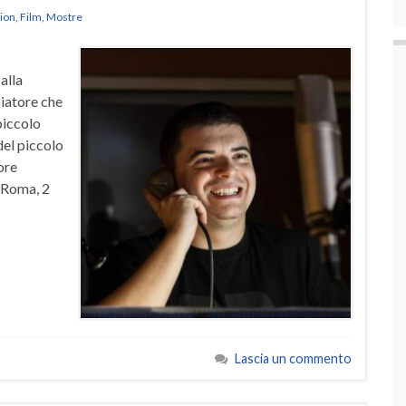
tion
,
Film
,
Mostre
alla
piatore che
piccolo
del piccolo
ore
(Roma, 2
Lascia un commento