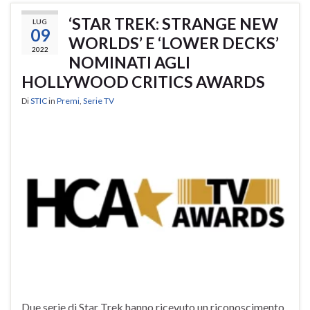
‘STAR TREK: STRANGE NEW
LUG
09
WORLDS’ E ‘LOWER DECKS’
2022
NOMINATI AGLI
HOLLYWOOD CRITICS AWARDS
Di
STIC
in
Premi
,
Serie TV
Due serie di Star Trek hanno ricevuto un riconoscimento