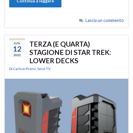
Continua a leggere
Lascia un commento
TERZA (E QUARTA)
LUG
12
STAGIONE DI STAR TREK:
2022
LOWER DECKS
Di
Carlo
in
Premi
,
Serie TV