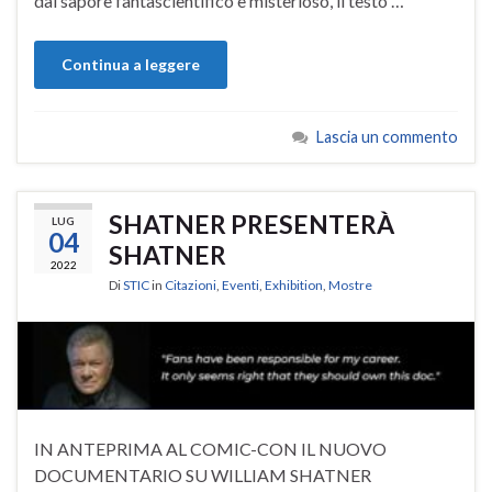
dal sapore fantascientifico e misterioso, il testo …
Continua a leggere
Lascia un commento
SHATNER PRESENTERÀ
LUG
04
SHATNER
2022
Di
STIC
in
Citazioni
,
Eventi
,
Exhibition
,
Mostre
IN ANTEPRIMA AL COMIC-CON IL NUOVO
DOCUMENTARIO SU WILLIAM SHATNER