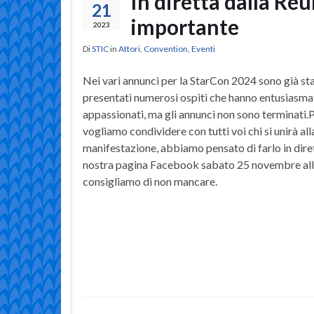
In diretta dalla Re
21
importante
2023
Di
STIC
in
Attori
,
Convention
,
Eventi
Nei vari annunci per la StarCon 2024 sono già sta
presentati numerosi ospiti che hanno entusiasmat
appassionati, ma gli annunci non sono terminati.
vogliamo condividere con tutti voi chi si unirà all
manifestazione, abbiamo pensato di farlo in diret
nostra pagina Facebook sabato 25 novembre all
consigliamo di non mancare.