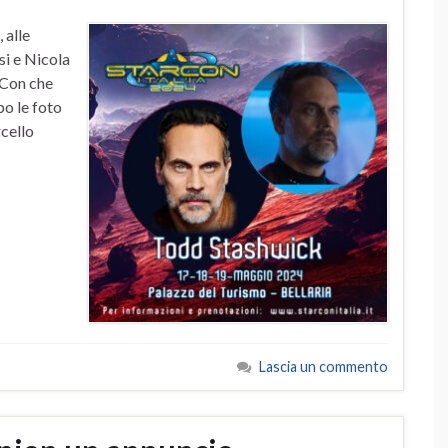
 alle
i e Nicola
rCon che
po le foto
rcello
Lascia un commento