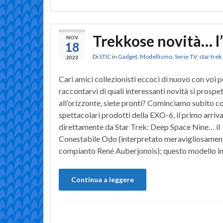
Trekkose novità… l
NOV
18
Di
STIC
in
Gadget
,
Modellismo
,
Serie TV
,
star tre
2023
Cari amici collezionisti eccoci di nuovo con voi p
raccontarvi di quali interessanti novità si prospe
all’orizzonte, siete pronti? Cominciamo subito co
spettacolari prodotti della EXO-6, il primo arriv
direttamente da Star Trek: Deep Space Nine… il
Conestabile Odo (interpretato meravigliosamen
compianto René Auberjonois); questo modello in 
Continua a leggere