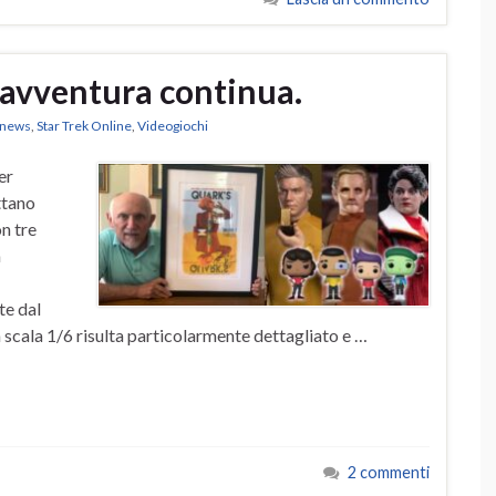
’avventura continua.
k news
,
Star Trek Online
,
Videogiochi
er
ttano
n tre
a
te dal
scala 1/6 risulta particolarmente dettagliato e …
2 commenti