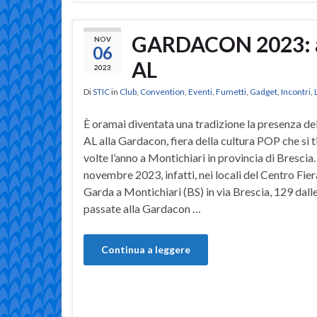
GARDACON 2023: aut
NOV
06
AL
2023
Di
STIC
in
Club
,
Convention
,
Eventi
,
Fumetti
,
Gadget
,
Incontri
,
È oramai diventata una tradizione la presenza de
AL alla Gardacon, fiera della cultura POP che si 
volte l’anno a Montichiari in provincia di Brescia. 
novembre 2023, infatti, nei locali del Centro Fier
Garda a Montichiari (BS) in via Brescia, 129 dalle
passate alla Gardacon …
Continua a leggere