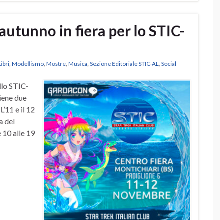
unno in fiera per lo STIC-
Libri
,
Modellismo
,
Mostre
,
Musica
,
Sezione Editoriale STIC-AL
,
Social
llo STIC-
tiene due
L’11 e il 12
a del
 10 alle 19