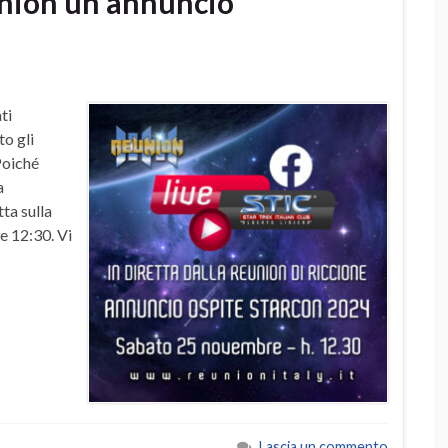
union un annuncio
ti
o gli
Poiché
a
ta sulla
e 12:30. Vi
Lascia un commento