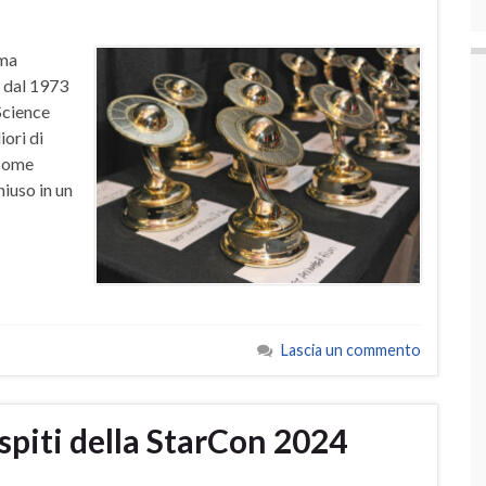
ima
e dal 1973
Science
iori di
 come
hiuso in un
Lascia un commento
spiti della StarCon 2024