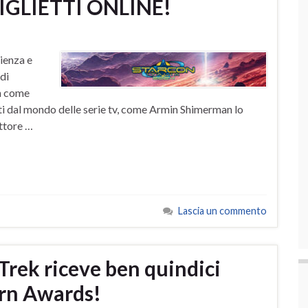
IGLIETTI ONLINE!
cienza e
 di
n come
iti dal mondo delle serie tv, come Armin Shimerman lo
ttore …
Lascia un commento
Trek riceve ben quindici
urn Awards!