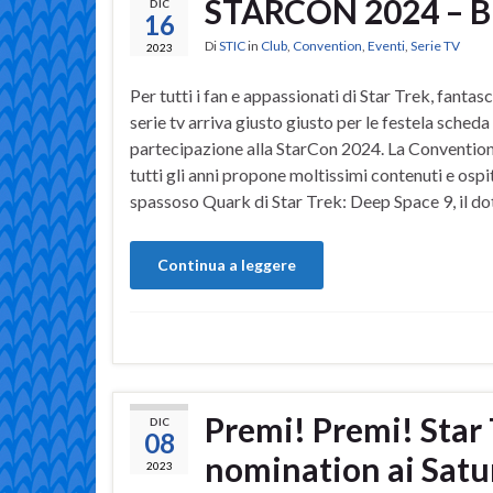
STARCON 2024 – B
DIC
16
Di
STIC
in
Club
,
Convention
,
Eventi
,
Serie TV
2023
Per tutti i fan e appassionati di Star Trek, fantas
serie tv arriva giusto giusto per le festela scheda
partecipazione alla StarCon 2024. La Conventio
tutti gli anni propone moltissimi contenuti e osp
spassoso Quark di Star Trek: Deep Space 9, il do
Continua a leggere
Premi! Premi! Star 
DIC
08
nomination ai Sat
2023