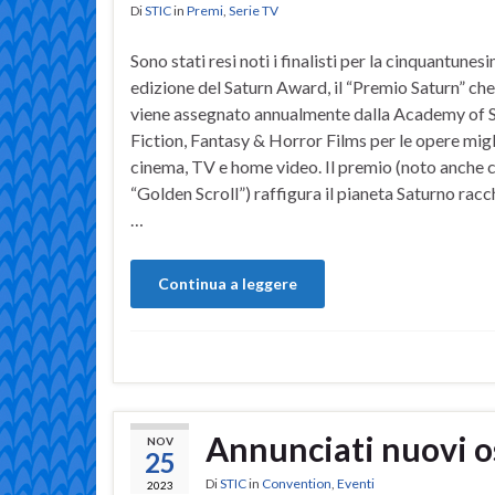
Di
STIC
in
Premi
,
Serie TV
Sono stati resi noti i finalisti per la cinquantunes
edizione del Saturn Award, il “Premio Saturn” ch
viene assegnato annualmente dalla Academy of 
Fiction, Fantasy & Horror Films per le opere migl
cinema, TV e home video. Il premio (noto anche
“Golden Scroll”) raffigura il pianeta Saturno racc
…
Continua a leggere
Annunciati nuovi o
NOV
25
Di
STIC
in
Convention
,
Eventi
2023