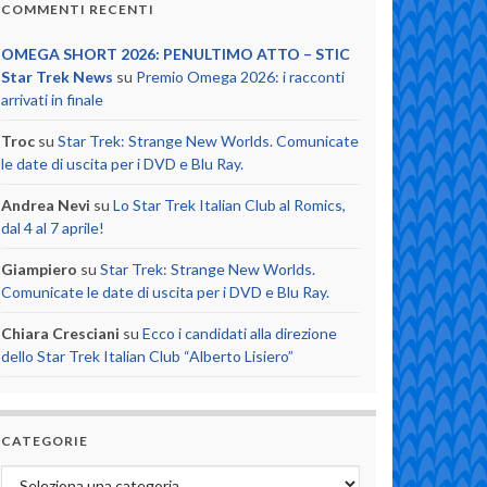
COMMENTI RECENTI
OMEGA SHORT 2026: PENULTIMO ATTO – STIC
Star Trek News
su
Premio Omega 2026: i racconti
arrivati in finale
Troc
su
Star Trek: Strange New Worlds. Comunicate
le date di uscita per i DVD e Blu Ray.
Andrea Nevi
su
Lo Star Trek Italian Club al Romics,
dal 4 al 7 aprile!
Giampiero
su
Star Trek: Strange New Worlds.
Comunicate le date di uscita per i DVD e Blu Ray.
Chiara Cresciani
su
Ecco i candidati alla direzione
dello Star Trek Italian Club “Alberto Lisiero”
CATEGORIE
Categorie