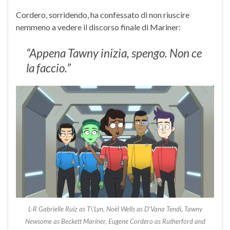
Cordero, sorridendo, ha confessato di non riuscire
nemmeno a vedere il discorso finale di Mariner:
“Appena Tawny inizia, spengo. Non ce
la faccio.”
L-R Gabrielle Ruiz as T\’Lyn, Noël Wells as D’Vana Tendi, Tawny
Newsome as Beckett Mariner, Eugene Cordero as Rutherford and