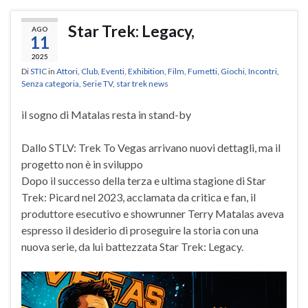
Star Trek: Legacy,
AGO
11
2025
Di
STIC
in
Attori
,
Club
,
Eventi
,
Exhibition
,
Film
,
Fumetti
,
Giochi
,
Incontri
,
Senza categoria
,
Serie TV
,
star trek news
il sogno di Matalas resta in stand-by
Dallo STLV: Trek To Vegas arrivano nuovi dettagli, ma il
progetto non è in sviluppo
Dopo il successo della terza e ultima stagione di Star
Trek: Picard nel 2023, acclamata da critica e fan, il
produttore esecutivo e showrunner Terry Matalas aveva
espresso il desiderio di proseguire la storia con una
nuova serie, da lui battezzata Star Trek: Legacy.