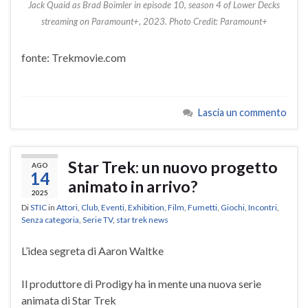
Jack Quaid as Brad Boimler in episode 10, season 4 of Lower Decks
streaming on Paramount+, 2023. Photo Credit: Paramount+
fonte: Trekmovie.com
Lascia un commento
Star Trek: un nuovo progetto
AGO
14
animato in arrivo?
2025
Di
STIC
in
Attori
,
Club
,
Eventi
,
Exhibition
,
Film
,
Fumetti
,
Giochi
,
Incontri
,
Senza categoria
,
Serie TV
,
star trek news
L’idea segreta di Aaron Waltke
Il produttore di Prodigy ha in mente una nuova serie
animata di Star Trek