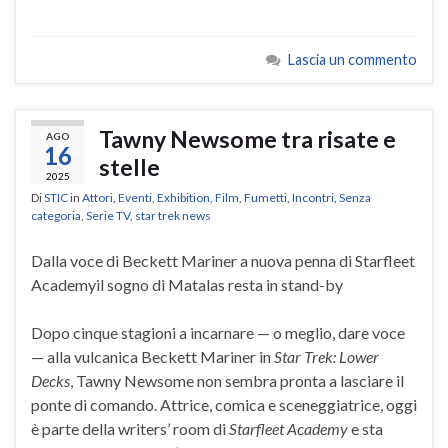
Lascia un commento
Tawny Newsome tra risate e
AGO
16
stelle
2025
Di
STIC
in
Attori
,
Eventi
,
Exhibition
,
Film
,
Fumetti
,
Incontri
,
Senza
categoria
,
Serie TV
,
star trek news
Dalla voce di Beckett Mariner a nuova penna di Starfleet
Academyil sogno di Matalas resta in stand-by
Dopo cinque stagioni a incarnare — o meglio, dare voce
— alla vulcanica Beckett Mariner in
Star Trek: Lower
Decks
, Tawny Newsome non sembra pronta a lasciare il
ponte di comando. Attrice, comica e sceneggiatrice, oggi
è parte della writers’ room di
Starfleet Academy
e sta