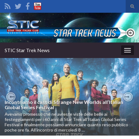
Atti
il
Search for:
mod
di
rice
STIC Star Trek News
Attiv
la
navig
Incontriamo il cast di Strange New Worlds all’Italian
Previous
Nex
Global Series Festival
Avevamo promesso che ne avreste viste delle belle ai
festeggiamenti per i 60 anni di Star Trek all’Italian Global Series
Festival e finalmente possiamo annunciare quanto reso pubblico
poche ore fa. All’incontro di mercoledì 8 …