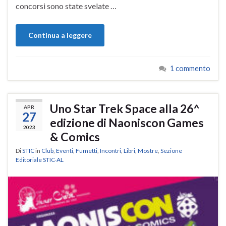
concorsi sono state svelate …
Continua a leggere
1 commento
Uno Star Trek Space alla 26^
APR
27
edizione di Naoniscon Games
2023
& Comics
Di
STIC
in
Club
,
Eventi
,
Fumetti
,
Incontri
,
Libri
,
Mostre
,
Sezione
Editoriale STIC-AL