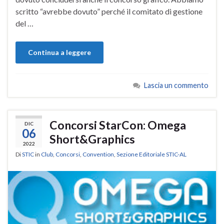
scritto “avrebbe dovuto” perché il comitato di gestione
del …
Continua a leggere
Lascia un commento
Concorsi StarCon: Omega
DIC
06
Short&Graphics
2022
Di
STIC
in
Club
,
Concorsi
,
Convention
,
Sezione Editoriale STIC-AL