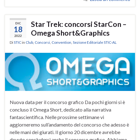
Star Trek: concorsi StarCon –
DIC
18
Omega Short&Graphics
2022
Di
STIC
in
Club
,
Concorsi
,
Convention
,
Sezione Editoriale STIC-AL
Nuova data per il concorso grafico Da pochi giorni si è
concluso il Omega Short, dedicato alla narrativa
fantascientifica. Nelle prossime settimane vi
aggiorneremo sull’andamento del concorso che adesso è
nelle mani dei giurati. Il giorno 20 dicembre avrebbe
dovuto concludersi anche il concorso grafico. Abbiamo