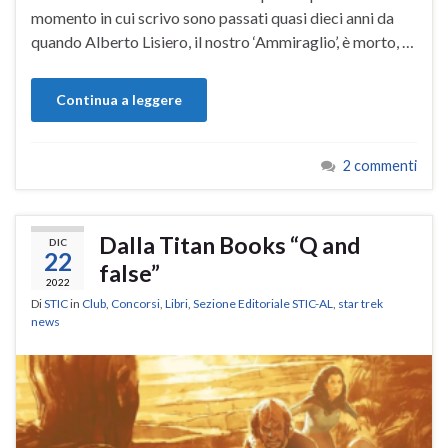
momento in cui scrivo sono passati quasi dieci anni da
quando Alberto Lisiero, il nostro ‘Ammiraglio’, è morto, …
Continua a leggere
2 commenti
Dalla Titan Books “Q and
DIC
22
false”
2022
Di
STIC
in
Club
,
Concorsi
,
Libri
,
Sezione Editoriale STIC-AL
,
star trek
news